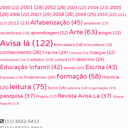
2001
(28)
2002
(26)
2005
2000
(22)
2003
(22)
2004
(23)
(26)
2007
(25)
2008
(26)
2009
(25)
2006
(22)
2010
(22)
2011
Alfabetização
(45)
2012
(23)
(17)
ambiente
(17)
Arte
(63)
aprendizagem
(22)
artigos
(22)
Aprendizado
(16)
Avisa lá
(122)
Brincadeira
(18)
brincadeiras
(16)
conhecimento
(26)
Creche
(24)
Crianças
(22)
Criança
(15)
desenho
(24)
Cuidados
(19)
cultura
(17)
criatividade
(14)
Escrita
(43)
Educação Infantil
(42)
escola
(20)
formação
(58)
História
Finalmentes
(20)
Expressão
(14)
leitura
(75)
(25)
livros
(18)
organização
(15)
natureza
(14)
pesquisa
(37)
Revista Avisa Lá
(37)
Projeto
(17)
Silvana
Augusto
(13)
(11) 3032-5411