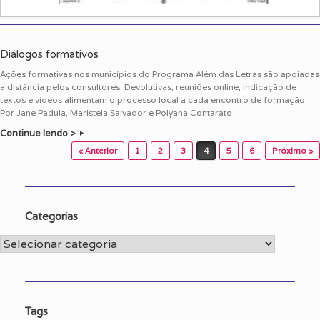
Diálogos formativos
Ações formativas nos municípios do Programa Além das Letras são apoiadas
a distância pelos consultores. Devolutivas, reuniões online, indicação de
textos e vídeos alimentam o processo local a cada encontro de formação.
Por Jane Padula, Maristela Salvador e Polyana Contarato
Continue lendo >
Post navigation
« Anterior
1
2
3
4
5
6
Próximo »
Categorias
Categorias
Tags