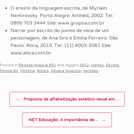
O ensino da linguagem escrita, de Myriam
Nemirovsky. Porto Alegre: Artmed, 2002. Tel.:
0800 703 3444 Site: www.grupoa.com.br
Narrar por escrito do ponto de vista de um
personagem, de Ana Siro e Emilia Ferreiro. São
Paulo: Ática, 2010. Tel.: (11) 4003-3061 Site:
www.atica.com.br
Posted in
Revista Avisa lá #51
and tagged
2012
,
contos
,
Escrita
,
formação
,
História
,
leitura
,
Silvana Augusto
,
versões
.
Post navigation
←
Proposta de alfabetização estético-visual em…
NET Educação: A importância de…
→