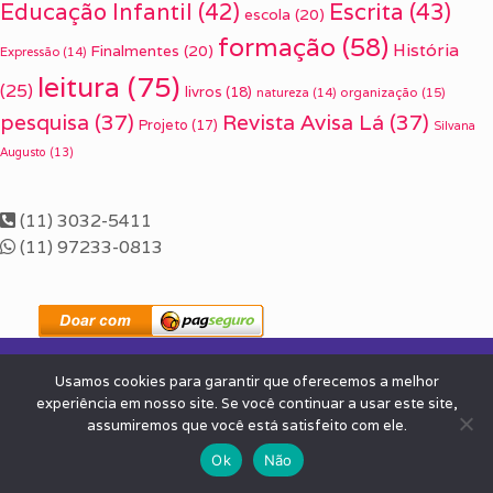
Escrita
(43)
Educação Infantil
(42)
escola
(20)
formação
(58)
História
Finalmentes
(20)
Expressão
(14)
leitura
(75)
(25)
livros
(18)
organização
(15)
natureza
(14)
pesquisa
(37)
Revista Avisa Lá
(37)
Projeto
(17)
Silvana
Augusto
(13)
(11) 3032-5411
(11) 97233-0813
Usamos cookies para garantir que oferecemos a melhor
experiência em nosso site. Se você continuar a usar este site,
assumiremos que você está satisfeito com ele.
Ok
Não