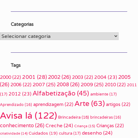
Categorias
Categorias
Tags
2001
(28)
2002
(26)
2005
2000
(22)
2003
(22)
2004
(23)
(26)
2007
(25)
2008
(26)
2009
(25)
2006
(22)
2010
(22)
2011
Alfabetização
(45)
2012
(23)
(17)
ambiente
(17)
Arte
(63)
aprendizagem
(22)
artigos
(22)
Aprendizado
(16)
Avisa lá
(122)
Brincadeira
(18)
brincadeiras
(16)
conhecimento
(26)
Creche
(24)
Crianças
(22)
Criança
(15)
desenho
(24)
Cuidados
(19)
cultura
(17)
criatividade
(14)