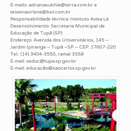
E-mails: adrianasubhie@terra.com.br e
teixeirasirlene@bol.com.br
Responsabilidade técnica: Instituto Avisa Lá
Desenvolvimento: Secretaria Municipal de
Educação de Tupã (SP)
Endereço: Avenida dos Universitários, 145 –
Jardim Ipiranga – Tupã –SP – CEP: 17607-220
Tel.: (14) 3404-3550, ramal 3558
E-mail: seduc@tupa.sp.gov.br
E-mail: educacão@saocarlos.sp.gov.br