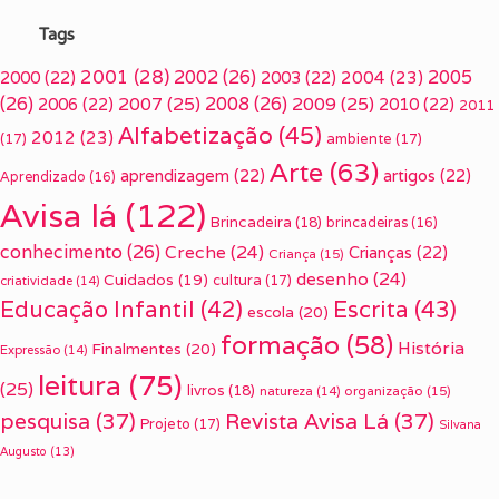
Tags
2001
(28)
2002
(26)
2005
2000
(22)
2003
(22)
2004
(23)
(26)
2007
(25)
2008
(26)
2009
(25)
2006
(22)
2010
(22)
2011
Alfabetização
(45)
2012
(23)
(17)
ambiente
(17)
Arte
(63)
aprendizagem
(22)
artigos
(22)
Aprendizado
(16)
Avisa lá
(122)
Brincadeira
(18)
brincadeiras
(16)
conhecimento
(26)
Creche
(24)
Crianças
(22)
Criança
(15)
desenho
(24)
Cuidados
(19)
cultura
(17)
criatividade
(14)
Escrita
(43)
Educação Infantil
(42)
escola
(20)
formação
(58)
História
Finalmentes
(20)
Expressão
(14)
leitura
(75)
(25)
livros
(18)
organização
(15)
natureza
(14)
pesquisa
(37)
Revista Avisa Lá
(37)
Projeto
(17)
Silvana
Augusto
(13)