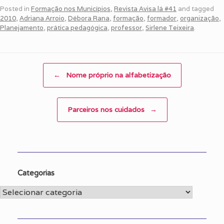
Posted in
Formação nos Municípios
,
Revista Avisa lá #41
and tagged
2010
,
Adriana Arroio
,
Débora Rana
,
formação
,
formador
,
organização
,
Planejamento
,
prática pedagógica
,
professor
,
Sirlene Teixeira
.
Post navigation
←
Nome próprio na alfabetização
Parceiros nos cuidados
→
Categorias
Categorias