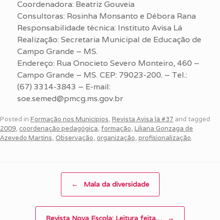
Coordenadora: Beatriz Gouveia
Consultoras: Rosinha Monsanto e Débora Rana
Responsabilidade técnica: Instituto Avisa Lá
Realização: Secretaria Municipal de Educação de
Campo Grande – MS.
Endereço: Rua Onocieto Severo Monteiro, 460 –
Campo Grande – MS. CEP: 79023-200. – Tel.:
(67) 3314-3843 – E-mail:
soe.semed@pmcg.ms.gov.br
Posted in
Formação nos Municípios
,
Revista Avisa lá #37
and tagged
2009
,
coordenação pedagógica
,
formação
,
Liliana Gonzaga de
Azevedo Martins
,
Observação
,
organização
,
profisionalização
.
Post navigation
←
Mala da diversidade
Revista Nova Escola: Leitura feita…
→