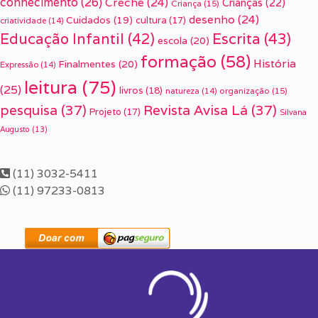
conhecimento
(26)
Creche
(24)
Crianças
(22)
Criança
(15)
desenho
(24)
Cuidados
(19)
cultura
(17)
criatividade
(14)
Escrita
(43)
Educação Infantil
(42)
escola
(20)
formação
(58)
História
Finalmentes
(20)
Expressão
(14)
leitura
(75)
(25)
livros
(18)
organização
(15)
natureza
(14)
pesquisa
(37)
Revista Avisa Lá
(37)
Projeto
(17)
Silvana
Augusto
(13)
(11) 3032-5411
(11) 97233-0813