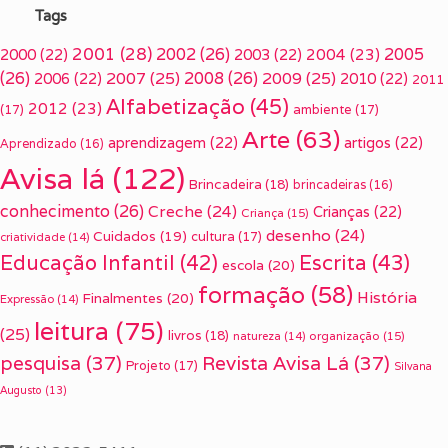
Tags
2001
(28)
2002
(26)
2005
2000
(22)
2003
(22)
2004
(23)
(26)
2007
(25)
2008
(26)
2009
(25)
2006
(22)
2010
(22)
2011
Alfabetização
(45)
2012
(23)
(17)
ambiente
(17)
Arte
(63)
aprendizagem
(22)
artigos
(22)
Aprendizado
(16)
Avisa lá
(122)
Brincadeira
(18)
brincadeiras
(16)
conhecimento
(26)
Creche
(24)
Crianças
(22)
Criança
(15)
desenho
(24)
Cuidados
(19)
cultura
(17)
criatividade
(14)
Escrita
(43)
Educação Infantil
(42)
escola
(20)
formação
(58)
História
Finalmentes
(20)
Expressão
(14)
leitura
(75)
(25)
livros
(18)
organização
(15)
natureza
(14)
pesquisa
(37)
Revista Avisa Lá
(37)
Projeto
(17)
Silvana
Augusto
(13)