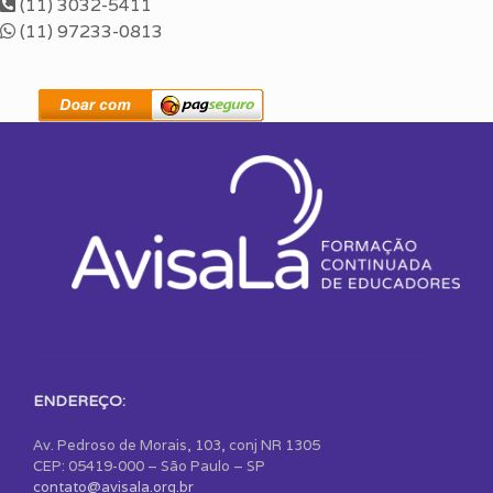
(11) 3032-5411
(11) 97233-0813
ENDEREÇO:
Av. Pedroso de Morais, 103, conj NR 1305
CEP: 05419-000 – São Paulo – SP
contato@avisala.org.br