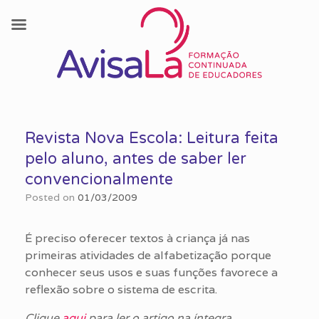
Skip
to
Revista Nova Escola: Leitura feita
content
pelo aluno, antes de saber ler
convencionalmente
Posted on
01/03/2009
É preciso oferecer textos à criança já nas
primeiras atividades de alfabetização porque
conhecer seus usos e suas funções favorece a
reflexão sobre o sistema de escrita.
Clique
aqui
para ler o artigo na íntegra