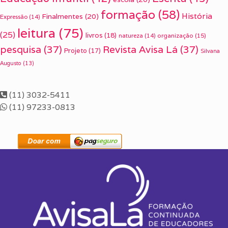
formação
(58)
História
Finalmentes
(20)
Expressão
(14)
leitura
(75)
(25)
livros
(18)
organização
(15)
natureza
(14)
pesquisa
(37)
Revista Avisa Lá
(37)
Projeto
(17)
Silvana
Augusto
(13)
(11) 3032-5411
(11) 97233-0813