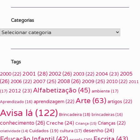
Categorias
Categorias
Tags
2001
(28)
2002
(26)
2005
2000
(22)
2003
(22)
2004
(23)
(26)
2007
(25)
2008
(26)
2009
(25)
2006
(22)
2010
(22)
2011
Alfabetização
(45)
2012
(23)
(17)
ambiente
(17)
Arte
(63)
aprendizagem
(22)
artigos
(22)
Aprendizado
(16)
Avisa lá
(122)
Brincadeira
(18)
brincadeiras
(16)
conhecimento
(26)
Creche
(24)
Crianças
(22)
Criança
(15)
desenho
(24)
Cuidados
(19)
cultura
(17)
criatividade
(14)
Escrita
(43)
Educação Infantil
(42)
escola
(20)