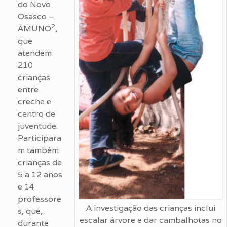
do Novo
Osasco –
2
AMUNO
,
que
atendem
210
crianças
entre
creche e
centro de
juventude.
Participara
m também
crianças de
5 a 12 anos
e 14
professore
A investigação das crianças inclui
s, que,
escalar árvore e dar cambalhotas no
durante