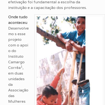
efetivação foi fundamental a escolha da
instituição e a capacitação dos professores.
Onde tudo
aconteceu
Desenvolve
mo s esse
projeto
com o apoi
o do
Instituto
Camargo
1
Corrêa
,
em duas
unidades
da
Associação
das
Mulheres