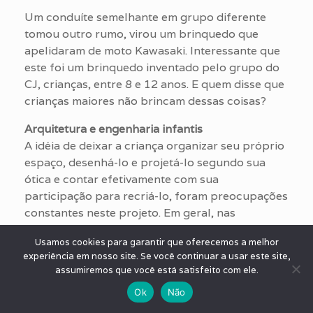
Um conduíte semelhante em grupo diferente
tomou outro rumo, virou um brinquedo que
apelidaram de moto Kawasaki. Interessante que
este foi um brinquedo inventado pelo grupo do
CJ, crianças, entre 8 e 12 anos. E quem disse que
crianças maiores não brincam dessas coisas?
Arquitetura e engenharia infantis
A idéia de deixar a criança organizar seu próprio
espaço, desenhá-lo e projetá-lo segundo sua
ótica e contar efetivamente com sua
participação para recriá-lo, foram preocupações
constantes neste projeto. Em geral, nas
instituições educativas a organização do espaço
Usamos cookies para garantir que oferecemos a melhor
está a cargo do adulto, que pouco investiga
experiência em nosso site. Se você continuar a usar este site,
como a criança o pensa e o concebe. O adulto,
assumiremos que você está satisfeito com ele.
em geral, tem a necessidade de controlar e
Ok
Não
organizar os espaços seguindo uma estrutura