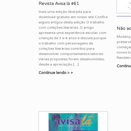
Revista Avisa lá #61
mais uma edição liberada para
download gratuito em nosso site Confira
alguns artigos desta edição O trabalho
com coleções literárias. O artigo
Não ao
apresenta uma experiência escolar com
Mudança
crianças de 3 e 4 anos e discute porque
preserv
o trabalho com personagens de
começar
coleções literárias contribui para
novos há
desenvolver comportamentos leitores.
Rendeir
Várias propostas foram desenvolvidas,
desde a apreciação […]
Continu
Continue lendo >