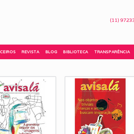
(11) 9723
CEIROS
REVISTA
BLOG
BIBLIOTECA
TRANSPARÊNCIA