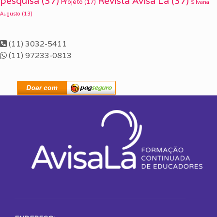
pesquisa
(37)
Revista Avisa Lá
(37)
Projeto
(17)
Silvana
Augusto
(13)
(11) 3032-5411
(11) 97233-0813