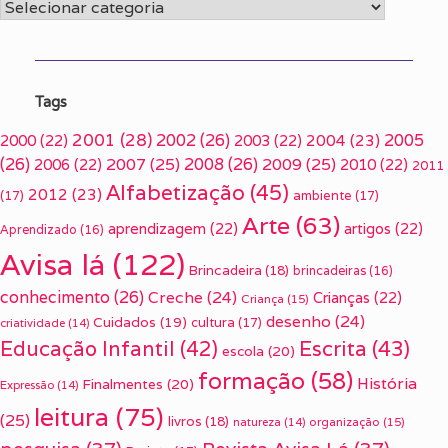
Categorias
Tags
2001
(28)
2002
(26)
2005
2000
(22)
2003
(22)
2004
(23)
(26)
2007
(25)
2008
(26)
2009
(25)
2006
(22)
2010
(22)
2011
Alfabetização
(45)
2012
(23)
(17)
ambiente
(17)
Arte
(63)
aprendizagem
(22)
artigos
(22)
Aprendizado
(16)
Avisa lá
(122)
Brincadeira
(18)
brincadeiras
(16)
conhecimento
(26)
Creche
(24)
Crianças
(22)
Criança
(15)
desenho
(24)
Cuidados
(19)
cultura
(17)
criatividade
(14)
Escrita
(43)
Educação Infantil
(42)
escola
(20)
formação
(58)
História
Finalmentes
(20)
Expressão
(14)
leitura
(75)
(25)
livros
(18)
organização
(15)
natureza
(14)