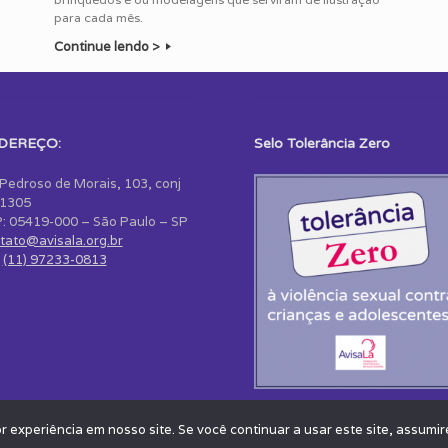
para cada mês.
Continue lendo >
DEREÇO:
Selo Tolerância Zero
 Pedroso de Morais, 103, conj
1305
: 05419-000 – São Paulo – SP
tato@avisala.org.br
:
(11) 97233-0813
© 2026 - Todos os Direitos Reservados - Instituto Avisa Lá
Theme by
SiteOrigin
experiência em nosso site. Se você continuar a usar este site, assumir