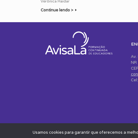
Verônica Haidar
Continue lendo >
EN
Av.
NR 
CEP
con
Cel
Usamos cookies para garantir que oferecemos a melhor 