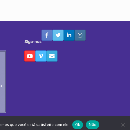
Siga-nos
emos que você está satisfeito com ele.
Ok
Não