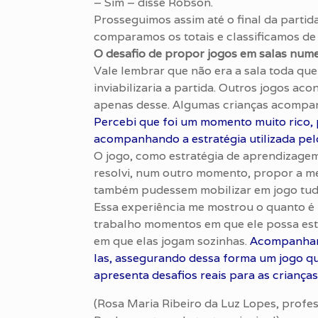
– Sim – disse Robson.
Prosseguimos assim até o final da partid
comparamos os totais e classificamos d
O desafio de propor jogos em salas num
Vale lembrar que não era a sala toda que 
inviabilizaria a partida. Outros jogos a
apenas desse. Algumas crianças acompan
Percebi que foi um momento muito rico, 
acompanhando a estratégia utilizada pel
O jogo, como estratégia de aprendizage
resolvi, num outro momento, propor a me
também pudessem mobilizar em jogo tudo
Essa experiência me mostrou o quanto é i
trabalho momentos em que ele possa est
em que elas jogam sozinhas.
Acompanhar a
las, assegurando dessa forma um jogo qu
apresenta desafios reais para as crianças
(Rosa Maria Ribeiro da Luz Lopes, profe