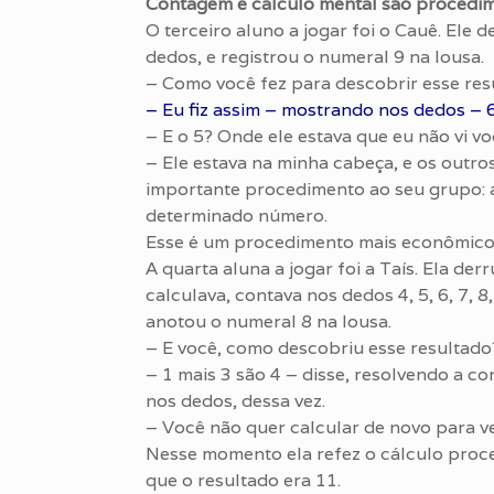
Contagem e cálculo mental são procedim
O terceiro aluno a jogar foi o Cauê. Ele
dedos, e registrou o numeral 9 na lousa.
– Como você fez para descobrir esse res
– Eu fiz assim – mostrando nos dedos – 6,
– E o 5? Onde ele estava que eu não vi v
– Ele estava na minha cabeça, e os outro
importante procedimento ao seu grupo: a
determinado número.
Esse é um procedimento mais econômico
A quarta aluna a jogar foi a Taís. Ela de
calculava, contava nos dedos 4, 5, 6, 7, 8
anotou o numeral 8 na lousa.
– E você, como descobriu esse resultado?
– 1 mais 3 são 4 – disse, resolvendo a c
nos dedos, dessa vez.
– Você não quer calcular de novo para ver
Nesse momento ela refez o cálculo pro
que o resultado era 11.