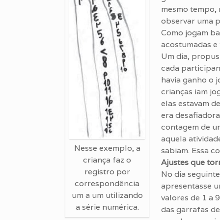
mesmo tempo, m
observar uma p
Como jogam bast
acostumadas e 
Um dia, propus 
cada participan
havia ganho o j
crianças iam jo
elas estavam de
era desafiadora
contagem de um
aquela atividad
Nesse exemplo, a
sabiam. Essa co
criança faz o
Ajustes que tor
registro por
No dia seguinte
correspondência
apresentasse um
um a um utilizando
valores de 1 a 
a série numérica.
das garrafas d