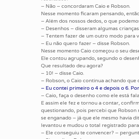
– Não – concordaram Caio e Robson.
Nesse momento ficaram pensando, então vo
– Além dos nossos dedos, o que podemos
– Desenhos – disseram algumas crianças
– Tentem fazer de um outro modo para ver
– Eu não quero fazer – disse Robson.
Nesse momento Caio começou o seu desen
Ele contou agrupando, segundo o desenh
Que resultado deu agora?
– 10! – disse Caio.
– Robson, o Caio continua achando que o
– Eu contei primeiro o 4 e depois o 6. Por
– Caio, faça o desenho como ele está fal
E assim ele fez e tornou a contar, confir
questionando, pois percebi que Robson n
se enganado – já que ele mesmo havia dit
levantou e mudou o total registrado para
– Ele conseguiu te convencer? – pergunt