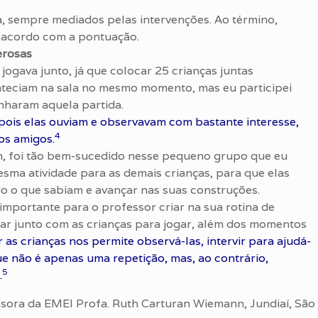
a, sempre mediados pelas intervenções. Ao término,
e acordo com a pontuação.
erosas
jogava junto, já que colocar 25 crianças juntas
conteciam na sala no mesmo momento, mas eu participei
haram aquela partida.
pois elas ouviam e observavam com bastante interesse,
4
os amigos.
m, foi tão bem-sucedido nesse pequeno grupo que eu
sma atividade para as demais crianças, para que elas
 o que sabiam e avançar nas suas construções.
mportante para o professor criar na sua rotina de
ar junto com as crianças para jogar, além dos momentos
s crianças nos permite observá-las, intervir para ajudá-
e não é apenas uma repetição, mas, ao contrário,
5
.
ssora da EMEI Profa. Ruth Carturan Wiemann, Jundiaí, São