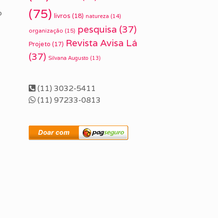
(75)
o
livros
(18)
natureza
(14)
pesquisa
(37)
organização
(15)
Revista Avisa Lá
Projeto
(17)
(37)
Silvana Augusto
(13)
(11) 3032-5411
(11) 97233-0813