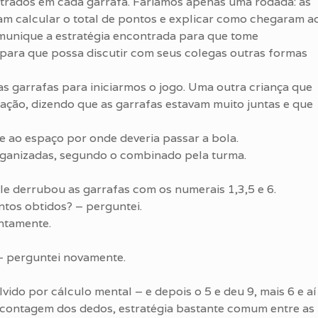
strados em cada garrafa. Faríamos apenas uma rodada: as
am calcular o total de pontos e explicar como chegaram a
omunique a estratégia encontrada para que tome
 para que possa discutir com seus colegas outras formas
s garrafas para iniciarmos o jogo. Uma outra criança que
ação, dizendo que as garrafas estavam muito juntas e que
se ao espaço por onde deveria passar a bola.
rganizadas, segundo o combinado pela turma.
Ele derrubou as garrafas com os numerais 1,3,5 e 6.
ntos obtidos? – perguntei.
ntamente.
– perguntei novamente.
do por cálculo mental – e depois o 5 e deu 9, mais 6 e aí
 contagem dos dedos, estratégia bastante comum entre as