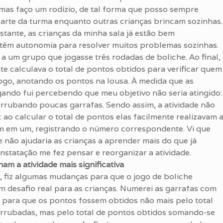
as faço um rodízio, de tal forma que posso sempre
arte da turma enquanto outras crianças brincam sozinhas.
ante, as crianças da minha sala já estão bem
têm autonomia para resolver muitos problemas sozinhas.
a um grupo que jogasse três rodadas de boliche. Ao final,
te calculava o total de pontos obtidos para verificar quem
ogo, anotando os pontos na lousa. À medida que as
gando fui percebendo que meu objetivo não seria atingido:
rrubando poucas garrafas. Sendo assim, a atividade não
: ao calcular o total de pontos elas facilmente realizavam 
 em um, registrando o número correspondente. Vi que
e não ajudaria as crianças a aprender mais do que já
nstatação me fez pensar e reorganizar a atividade.
nam a atividade mais significativa
, fiz algumas mudanças para que o jogo de boliche
 desafio real para as crianças. Numerei as garrafas com
9 para que os pontos fossem obtidos não mais pelo total
errubadas, mas pelo total de pontos obtidos somando-se