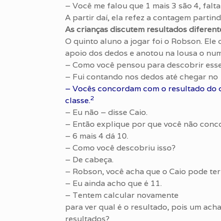
– Você me falou que 1 mais 3 são 4, falta
A partir daí, ela refez a contagem parti
As crianças discutem resultados diferent
O quinto aluno a jogar foi o Robson. Ele
apoio dos dedos e anotou na lousa o num
– Como você pensou para descobrir esse
– Fui contando nos dedos até chegar no 1
– Vocês concordam com o resultado do cá
2
classe.
– Eu não – disse Caio.
– Então explique por que você não conc
– 6 mais 4 dá 10.
– Como você descobriu isso?
– De cabeça.
– Robson, você acha que o Caio pode ter
– Eu ainda acho que é 11.
– Tentem calcular novamente
para ver qual é o resultado, pois um ach
resultados?