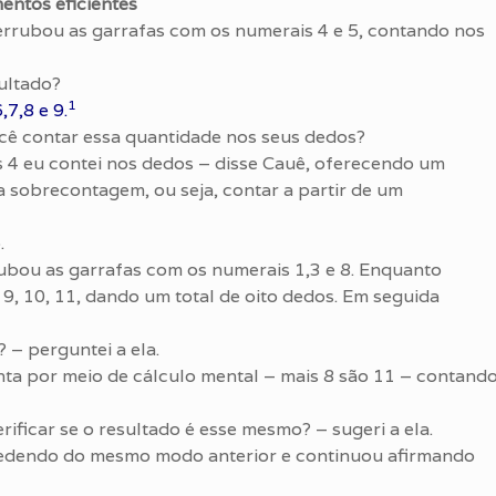
entos eficientes
 derrubou as garrafas com os numerais 4 e 5, contando nos
ultado?
1
7,8 e 9.
ocê contar essa quantidade nos seus dedos?
s 4 eu contei nos dedos – disse Cauê, oferecendo um
 sobrecontagem, ou seja, contar a partir de um
.
rrubou as garrafas com os numerais 1,3 e 8. Enquanto
, 9, 10, 11, dando um total de oito dedos. Em seguida
 – perguntei a ela.
onta por meio de cálculo mental – mais 8 são 11 – contand
ificar se o resultado é esse mesmo? – sugeri a ela.
cedendo do mesmo modo anterior e continuou afirmando