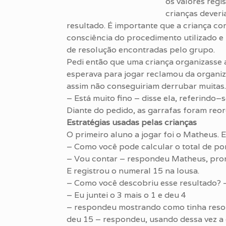
os valores regi
crianças deveri
resultado. É importante que a criança c
consciência do procedimento utilizado e
de resolução encontradas pelo grupo.
Pedi então que uma criança organizasse a
esperava para jogar reclamou da organiz
assim não conseguiriam derrubar muitas.
– Está muito fino – disse ela, referindo–
Diante do pedido, as garrafas foram reo
Estratégias usadas pelas crianças
O primeiro aluno a jogar foi o Matheus. 
– Como você pode calcular o total de po
– Vou contar – respondeu Matheus, pro
E registrou o numeral 15 na lousa.
– Como você descobriu esse resultado? 
– Eu juntei o 3 mais o 1 e deu 4
– respondeu mostrando como tinha resolvi
deu 15 – respondeu, usando dessa vez a