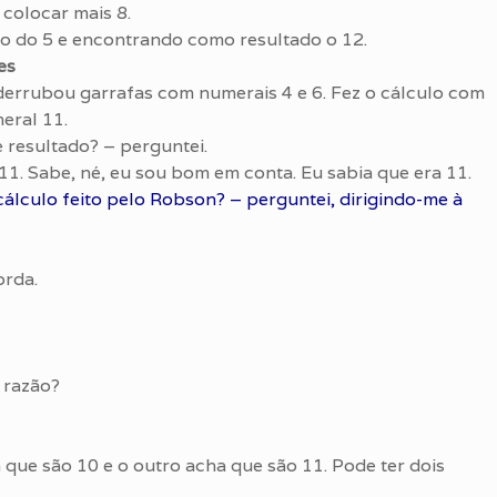
 colocar mais 8.
ndo do 5 e encontrando como resultado o 12.
es
 derrubou garrafas com numerais 4 e 6. Fez o cálculo com
eral 11.
 resultado? – perguntei.
1. Sabe, né, eu sou bom em conta. Eu sabia que era 11.
lculo feito pelo Robson? – perguntei, dirigindo-me à
orda.
 razão?
a que são 10 e o outro acha que são 11. Pode ter dois