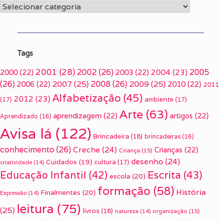
Categorias
Tags
2001
(28)
2002
(26)
2005
2000
(22)
2003
(22)
2004
(23)
(26)
2007
(25)
2008
(26)
2009
(25)
2006
(22)
2010
(22)
2011
Alfabetização
(45)
2012
(23)
(17)
ambiente
(17)
Arte
(63)
aprendizagem
(22)
artigos
(22)
Aprendizado
(16)
Avisa lá
(122)
Brincadeira
(18)
brincadeiras
(16)
conhecimento
(26)
Creche
(24)
Crianças
(22)
Criança
(15)
desenho
(24)
Cuidados
(19)
cultura
(17)
criatividade
(14)
Escrita
(43)
Educação Infantil
(42)
escola
(20)
formação
(58)
História
Finalmentes
(20)
Expressão
(14)
leitura
(75)
(25)
livros
(18)
organização
(15)
natureza
(14)