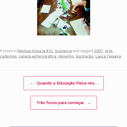
Posted in
Revista Avisa lá #31
,
Sustança
and tagged
2007
,
Arte
,
cadernos
,
caneta esferográfica
,
desenho
,
ilustração
,
Laura Teixeira
.
Post navigation
←
Quando a Educação Física vira…
Três focos para começar
→