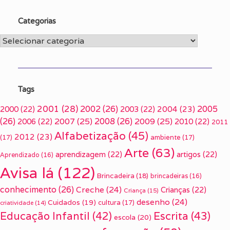
Categorias
Categorias
Tags
2001
(28)
2002
(26)
2005
2000
(22)
2003
(22)
2004
(23)
(26)
2007
(25)
2008
(26)
2009
(25)
2006
(22)
2010
(22)
2011
Alfabetização
(45)
2012
(23)
(17)
ambiente
(17)
Arte
(63)
aprendizagem
(22)
artigos
(22)
Aprendizado
(16)
Avisa lá
(122)
Brincadeira
(18)
brincadeiras
(16)
conhecimento
(26)
Creche
(24)
Crianças
(22)
Criança
(15)
desenho
(24)
Cuidados
(19)
cultura
(17)
criatividade
(14)
Escrita
(43)
Educação Infantil
(42)
escola
(20)