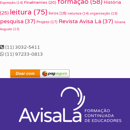
formação
(58)
História
Finalmentes
(20)
Expressão
(14)
leitura
(75)
(25)
livros
(18)
organização
(15)
natureza
(14)
pesquisa
(37)
Revista Avisa Lá
(37)
Projeto
(17)
Silvana
Augusto
(13)
(11) 3032-5411
(11) 97233-0813