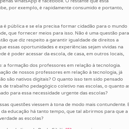
apenas whatsApp e facebook. O restante que está
ube, por exemplo, é rapidamente consumido e portanto,
a é pública e se ela precisa formar cidadão para o mundo
ade, que fornecer meios para isso. Não é uma questão para
o que diz respeito a garantir igualdade de direitos a
 que essas oportunidades e experiências sejam vividas na
rede é poder acessar da escola, de casa, em outros locais,
 a formação dos professores em relação à tecnologia.
ção de nossos professores em relação à tecnologia, já
ão são nativos digitais? O quanto isso tem sido pensado
 de trabalho pedagógico coletivo nas escolas, o quanto a
ado para essa necessidade urgente das escolas?
sas questões viessem à tona de modo mais contundente. 
da educação há tanto tempo, que tal abrirmos para que a
e verdade as escolas?