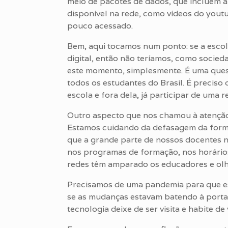
meio de pacotes de dados, que incluem 
disponível na rede, como vídeos do yout
pouco acessado.
Bem, aqui tocamos num ponto: se a escol
digital, então não teríamos, como socied
este momento, simplesmente. É uma questã
todos os estudantes do Brasil. É preciso
escola e fora dela, já participar de uma 
Outro aspecto que nos chamou à atenção:
Estamos cuidando da defasagem da forma
que a grande parte de nossos docentes n
nos programas de formação, nos horários
redes têm amparado os educadores e olh
Precisamos de uma pandemia para que es
se as mudanças estavam batendo à porta 
tecnologia deixe de ser visita e habite d