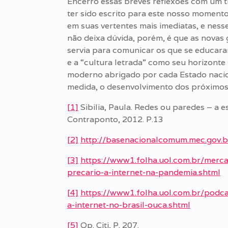
Encerro essas breves reflexões com um tr
ter sido escrito para este nosso momento:
em suas vertentes mais imediatas, e nesse
não deixa dúvida, porém, é que as novas
servia para comunicar os que se educara
e a “cultura letrada” como seu horizonte 
moderno abrigado por cada Estado nacio
medida, o desenvolvimento dos próximos
[1]
Sibilia, Paula. Redes ou paredes – a e
Contraponto, 2012. P.13
[2]
http://basenacionalcomum.mec.gov.b
[3]
https://www1.folha.uol.com.br/merc
precario-a-internet-na-pandemia.shtml
[4]
https://www1.folha.uol.com.br/podc
a-internet-no-brasil-ouca.shtml
[5]
Op. Citi, P. 207.