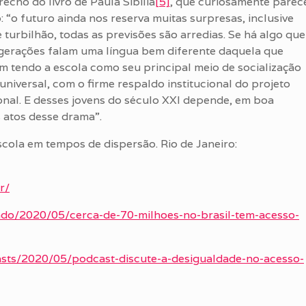
echo do livro de Paula Sibilia
[5]
, que curiosamente parec
 “o futuro ainda nos reserva muitas surpresas, inclusive
 turbilhão, todas as previsões são arredias. Se há algo que
 gerações falam uma língua bem diferente daquela que
m tendo a escola como seu principal meio de socialização
universal, com o firme respaldo institucional do projeto
nal. E desses jovens do século XXI depende, em boa
 atos desse drama”.
scola em tempos de dispersão. Rio de Janeiro:
r/
ado/2020/05/cerca-de-70-milhoes-no-brasil-tem-acesso-
asts/2020/05/podcast-discute-a-desigualdade-no-acesso-