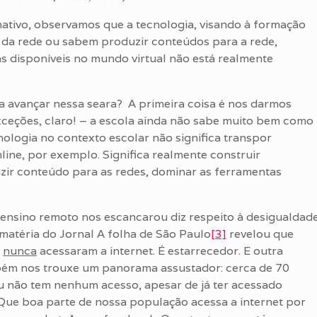
ivo, observamos que a tecnologia, visando à formação
da rede ou sabem produzir conteúdos para a rede,
 disponíveis no mundo virtual não está realmente
 a avançar nessa seara? A primeira coisa é nos darmos
ceções, claro! – a escola ainda não sabe muito bem como
nologia no contexto escolar não significa transpor
ine, por exemplo. Significa realmente construir
zir conteúdo para as redes, dominar as ferramentas
ensino remoto nos escancarou diz respeito à desigualdad
matéria do Jornal A folha de São Paulo
[3]
revelou que
l
nunca
acessaram a internet. É estarrecedor. E outra
ém nos trouxe um panorama assustador: cerca de 70
ou não tem nenhum acesso, apesar de já ter acessado
? Que boa parte de nossa população acessa a internet por