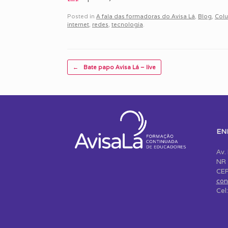
Posted in
A fala das formadoras do Avisa Lá
,
Blog
,
Colu
internet
,
redes
,
tecnologia
.
Post navigation
←
Bate papo Avisa Lá – live
EN
Av.
NR 
CEP
con
Cel