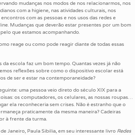
rvando mudanças nos modos de nos relacionarmos, nos
dianos com a higiene, nas atividades culturais, nos
 encontros com as pessoas e nos usos das redes e
nline. Mudanças que deverão estar presentes por um bom
 pelo que estamos acompanhando.
Como reage ou como pode reagir diante de todas essas
s da escola faz um bom tempo. Quantas vezes já não
 lemos reflexões sobre como o dispositivo escolar está
dos de ser e estar na contemporaneidade?
seguinte: uma pessoa veio direto do século XIX para a
 coisas: os computadores, os celulares, as nossas roupas…
lugar ela reconheceria sem crises. Não é estranho que o
ermaneça praticamente da mesma maneira? Cadeiras
or à frente da turma.
e Janeiro, Paula Sibilia, em seu interessante livro
Redes