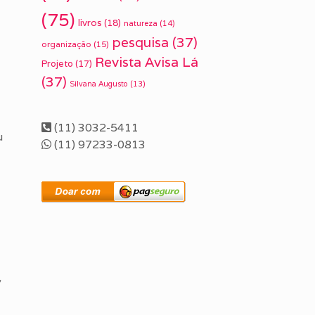
(75)
livros
(18)
natureza
(14)
pesquisa
(37)
organização
(15)
Revista Avisa Lá
Projeto
(17)
(37)
Silvana Augusto
(13)
(11) 3032-5411
u
(11) 97233-0813
,