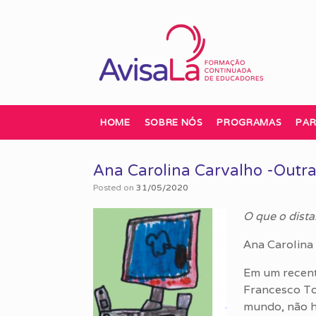
Skip
to
content
HOME
SOBRE NÓS
PROGRAMAS
PAR
Ana Carolina Carvalho -Outra 
Posted on
31/05/2020
O que o dist
Ana Carolina
Em um recente
Francesco To
mundo, não há