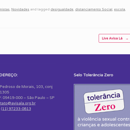
nistas
,
Novidades
and tagged
desigualdade
,
distanciamento Social
,
escola
,
Live Avisa Lá
→
DEREÇO:
Selo Tolerância Zero
 Pedroso de Morais, 103, conj
1305
: 05419-000 – São Paulo – SP
tato@avisala.org.br
:
(11) 97233-0813