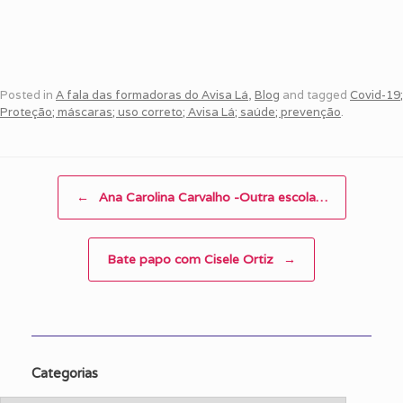
Posted in
A fala das formadoras do Avisa Lá
,
Blog
and tagged
Covid-19;
Proteção; máscaras; uso correto; Avisa Lá; saúde; prevenção
.
Post navigation
←
Ana Carolina Carvalho -Outra escola…
Bate papo com Cisele Ortiz
→
Categorias