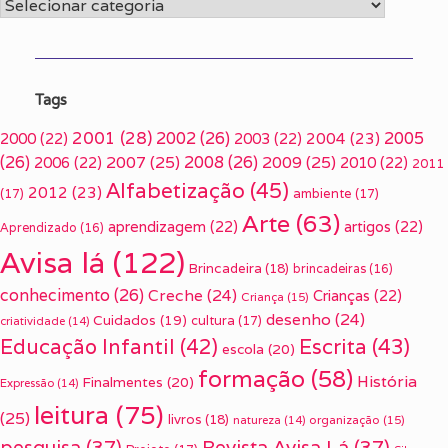
Categorias
Tags
2001
(28)
2002
(26)
2005
2000
(22)
2003
(22)
2004
(23)
(26)
2007
(25)
2008
(26)
2009
(25)
2006
(22)
2010
(22)
2011
Alfabetização
(45)
2012
(23)
(17)
ambiente
(17)
Arte
(63)
aprendizagem
(22)
artigos
(22)
Aprendizado
(16)
Avisa lá
(122)
Brincadeira
(18)
brincadeiras
(16)
conhecimento
(26)
Creche
(24)
Crianças
(22)
Criança
(15)
desenho
(24)
Cuidados
(19)
cultura
(17)
criatividade
(14)
Escrita
(43)
Educação Infantil
(42)
escola
(20)
formação
(58)
História
Finalmentes
(20)
Expressão
(14)
leitura
(75)
(25)
livros
(18)
organização
(15)
natureza
(14)
pesquisa
(37)
Revista Avisa Lá
(37)