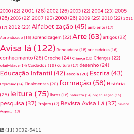
2001
(28)
2002
(26)
2005
2000
(22)
2003
(22)
2004
(23)
(26)
2007
(25)
2008
(26)
2009
(25)
2006
(22)
2010
(22)
2011
Alfabetização
(45)
2012
(23)
(17)
ambiente
(17)
Arte
(63)
aprendizagem
(22)
artigos
(22)
Aprendizado
(16)
Avisa lá
(122)
Brincadeira
(18)
brincadeiras
(16)
conhecimento
(26)
Creche
(24)
Crianças
(22)
Criança
(15)
desenho
(24)
Cuidados
(19)
cultura
(17)
criatividade
(14)
Escrita
(43)
Educação Infantil
(42)
escola
(20)
formação
(58)
História
Finalmentes
(20)
Expressão
(14)
leitura
(75)
(25)
livros
(18)
organização
(15)
natureza
(14)
pesquisa
(37)
Revista Avisa Lá
(37)
Projeto
(17)
Silvana
Augusto
(13)
(11) 3032-5411