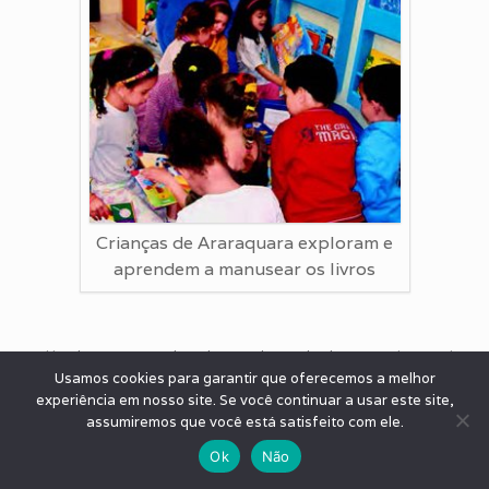
Crianças de Araraquara exploram e
aprendem a manusear os livros
Posted in
Blog
,
Espaço Educativo
,
Revista Avisa lá #40
and tagged
2009
,
ambiente
,
Ana Carolina Carvalho
,
brinquedos
,
Denise Nalini
,
Usamos cookies para garantir que oferecemos a melhor
Eliana Chalmers Sisla
,
leitura
,
móveis
,
organização
.
experiência em nosso site. Se você continuar a usar este site,
assumiremos que você está satisfeito com ele.
Ok
Não
Post navigation