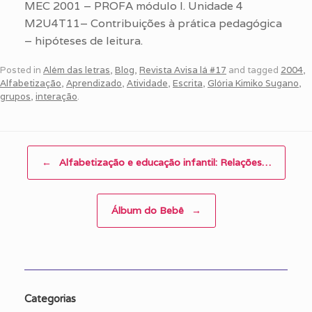
MEC 2001 – PROFA módulo I. Unidade 4
M2U4T11– Contribuições à prática pedagógica
– hipóteses de leitura.
Posted in
Além das letras
,
Blog
,
Revista Avisa lá #17
and tagged
2004
,
Alfabetização
,
Aprendizado
,
Atividade
,
Escrita
,
Glória Kimiko Sugano
,
grupos
,
interação
.
Post navigation
←
Alfabetização e educação infantil: Relações…
Álbum do Bebê
→
Categorias