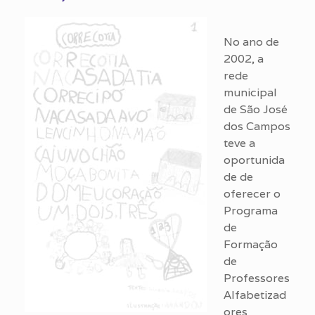
No ano de
2002, a
rede
municipal
de São José
dos Campos
teve a
oportunida
de de
oferecer o
Programa
de
Formação
de
Professores
Alfabetizad
ores