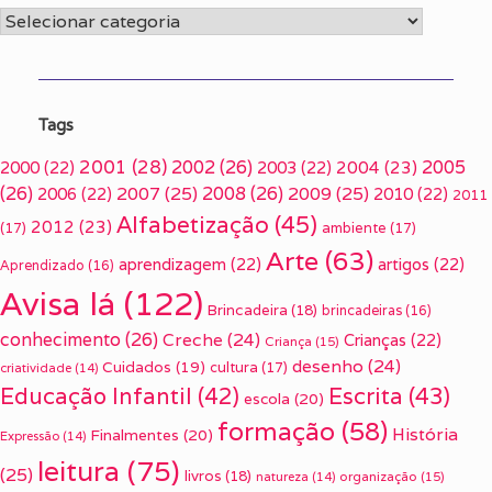
Categorias
Tags
2001
(28)
2002
(26)
2005
2000
(22)
2003
(22)
2004
(23)
(26)
2007
(25)
2008
(26)
2009
(25)
2006
(22)
2010
(22)
2011
Alfabetização
(45)
2012
(23)
(17)
ambiente
(17)
Arte
(63)
aprendizagem
(22)
artigos
(22)
Aprendizado
(16)
Avisa lá
(122)
Brincadeira
(18)
brincadeiras
(16)
conhecimento
(26)
Creche
(24)
Crianças
(22)
Criança
(15)
desenho
(24)
Cuidados
(19)
cultura
(17)
criatividade
(14)
Escrita
(43)
Educação Infantil
(42)
escola
(20)
formação
(58)
História
Finalmentes
(20)
Expressão
(14)
leitura
(75)
(25)
livros
(18)
organização
(15)
natureza
(14)