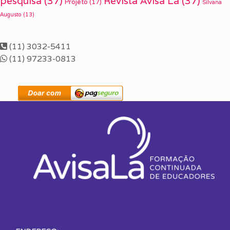
pesquisa
(37)
Revista Avisa Lá
(37)
Projeto
(17)
Silvana
Augusto
(13)
(11) 3032-5411
(11) 97233-0813