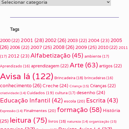
Categorias
Tags
2001
(28)
2002
(26)
2005
2000
(22)
2003
(22)
2004
(23)
(26)
2007
(25)
2008
(26)
2009
(25)
2006
(22)
2010
(22)
2011
Alfabetização
(45)
2012
(23)
(17)
ambiente
(17)
Arte
(63)
aprendizagem
(22)
artigos
(22)
Aprendizado
(16)
Avisa lá
(122)
Brincadeira
(18)
brincadeiras
(16)
conhecimento
(26)
Creche
(24)
Crianças
(22)
Criança
(15)
desenho
(24)
Cuidados
(19)
cultura
(17)
criatividade
(14)
Escrita
(43)
Educação Infantil
(42)
escola
(20)
formação
(58)
História
Finalmentes
(20)
Expressão
(14)
leitura
(75)
(25)
livros
(18)
organização
(15)
natureza
(14)