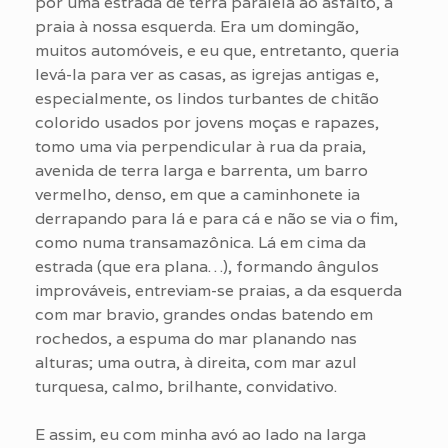
por uma estrada de terra paralela ao asfalto, a
praia à nossa esquerda. Era um domingão,
muitos automóveis, e eu que, entretanto, queria
levá-la para ver as casas, as igrejas antigas e,
especialmente, os lindos turbantes de chitão
colorido usados por jovens moças e rapazes,
tomo uma via perpendicular à rua da praia,
avenida de terra larga e barrenta, um barro
vermelho, denso, em que a caminhonete ia
derrapando para lá e para cá e não se via o fim,
como numa transamazônica. Lá em cima da
estrada (que era plana…), formando ângulos
improváveis, entreviam-se praias, a da esquerda
com mar bravio, grandes ondas batendo em
rochedos, a espuma do mar planando nas
alturas; uma outra, à direita, com mar azul
turquesa, calmo, brilhante, convidativo.
E assim, eu com minha avó ao lado na larga