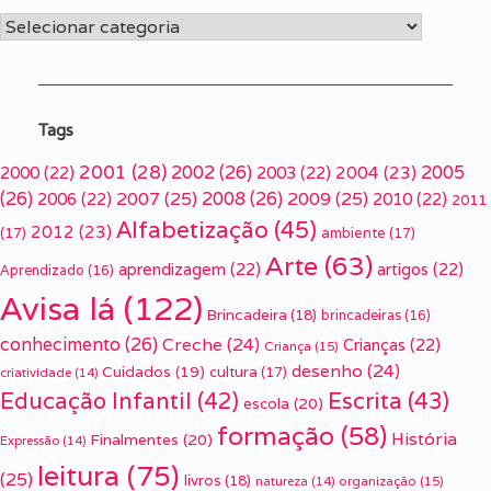
Categorias
Tags
2001
(28)
2002
(26)
2005
2000
(22)
2003
(22)
2004
(23)
(26)
2007
(25)
2008
(26)
2009
(25)
2006
(22)
2010
(22)
2011
Alfabetização
(45)
2012
(23)
(17)
ambiente
(17)
Arte
(63)
aprendizagem
(22)
artigos
(22)
Aprendizado
(16)
Avisa lá
(122)
Brincadeira
(18)
brincadeiras
(16)
conhecimento
(26)
Creche
(24)
Crianças
(22)
Criança
(15)
desenho
(24)
Cuidados
(19)
cultura
(17)
criatividade
(14)
Escrita
(43)
Educação Infantil
(42)
escola
(20)
formação
(58)
História
Finalmentes
(20)
Expressão
(14)
leitura
(75)
(25)
livros
(18)
organização
(15)
natureza
(14)