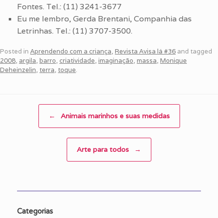
Fontes. Tel.: (11) 3241-3677
Eu me lembro, Gerda Brentani, Companhia das
Letrinhas. Tel.: (11) 3707-3500.
Posted in
Aprendendo com a criança
,
Revista Avisa lá #36
and tagged
2008
,
argila
,
barro
,
criatividade
,
imaginação
,
massa
,
Monique
Deheinzelin
,
terra
,
toque
.
Post navigation
←
Animais marinhos e suas medidas
Arte para todos
→
Categorias