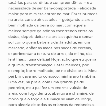
tocá-las para senti-las e compreendê-las – e a
necessidade de ser bem-comportada. Felicidade
maior para mim era entrar no mar. Fazer buracos
na areia, construir castelos – gotejando a areia
bem molhada da beira do mar, com aquela
meleca sempre geladinha escorrendo entre os
dedos, depois deitar na areia sequinha e tomar
sol como quem bebe a vida. Já adulta, em um
mercado, enfiar as mãos nos sacos de cereais,
experimentar a textura do arroz, do milho, das
lentilhas… uma delícia! Hoje, acho que eu queria
alquimia, transformação. Fazer melecas, por
exemplo; barro molhado; pé no chão; areia. Meu
pai brincava muito conosco, minha avó também.
Uma vez, na praia, com uma grande pá de
pedreiro, meu pai fez um enorme vulcão de
areia, com fogo dentro, abertura e chaminé, de
modo que o fogo e a fumaça se viam de longe,
para alegria de todas as crianças da redondeza,