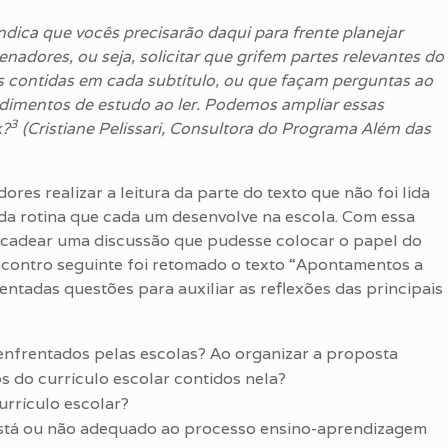
dica que vocês precisarão daqui para frente planejar
nadores, ou seja, solicitar que grifem partes relevantes do
is contidas em cada subtítulo, ou que façam perguntas ao
dimentos de estudo ao ler. Podemos ampliar essas
3
k?
(Cristiane Pelissari, Consultora do Programa Além das
es realizar a leitura da parte do texto que não foi lida
da rotina que cada um desenvolve na escola. Com essa
encadear uma discussão que pudesse colocar o papel do
ontro seguinte foi retomado o texto “Apontamentos a
sentadas questões para auxiliar as reflexões das principais
enfrentados pelas escolas? Ao organizar a proposta
 do currículo escolar contidos nela?
urrículo escolar?
 está ou não adequado ao processo ensino-aprendizagem