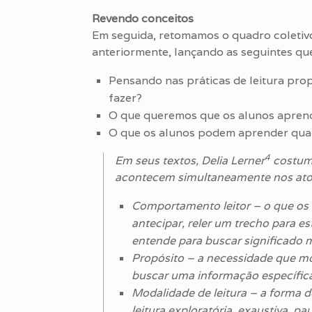
Revendo conceitos
Em seguida, retomamos o quadro coletivo 
anteriormente, lançando as seguintes qu
Pensando nas práticas de leitura prop
fazer?
O que queremos que os alunos aprend
O que os alunos podem aprender quand
4
Em seus textos, Delia Lerner
costuma
acontecem simultaneamente nos atos d
Comportamento leitor – o que os 
antecipar, reler um trecho para es
entende para buscar significado m
Propósito – a necessidade que move 
buscar uma informação específica
Modalidade de leitura – a forma d
leitura exploratória, exaustiva, 