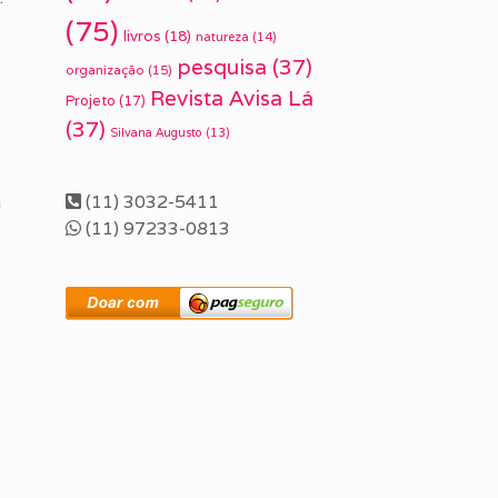
(75)
livros
(18)
natureza
(14)
pesquisa
(37)
organização
(15)
Revista Avisa Lá
Projeto
(17)
(37)
Silvana Augusto
(13)
a
(11) 3032-5411
(11) 97233-0813