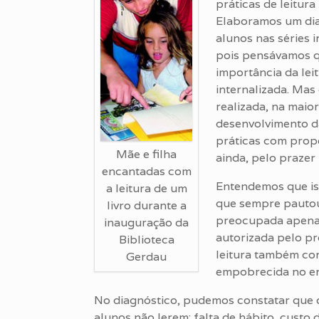
práticas de leitur
Elaboramos um diag
alunos nas séries 
pois pensávamos qu
importância da leit
internalizada. Mas
realizada, na maio
desenvolvimento da
práticas com propó
Mãe e filha
ainda, pelo prazer 
encantadas com
Entendemos que is
a leitura de um
que sempre pautou 
livro durante a
preocupada apenas
inauguração da
autorizada pelo pr
Biblioteca
leitura também con
Gerdau
empobrecida no en
No diagnóstico, pudemos constatar que o
alunos não lerem: falta de hábito, custo d