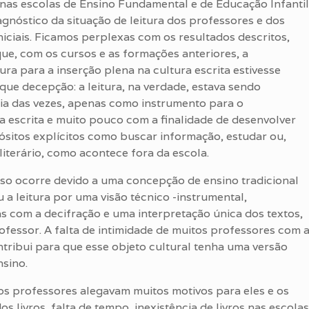
a nas escolas de Ensino Fundamental e de Educação Infantil
nóstico da situação de leitura dos professores e dos
iniciais. Ficamos perplexas com os resultados descritos,
e, com os cursos e as formações anteriores, a
ura para a inserção plena na cultura escrita estivesse
 que decepção: a leitura, na verdade, estava sendo
ria das vezes, apenas como instrumento para o
 escrita e muito pouco com a finalidade de desenvolver
sitos explícitos como buscar informação, estudar ou,
literário, como acontece fora da escola.
so ocorre devido a uma concepção de ensino tradicional
a leitura por uma visão técnico -instrumental,
 com a decifração e uma interpretação única dos textos,
ofessor. A falta de intimidade de muitos professores com 
tribui para que esse objeto cultural tenha uma versão
sino.
s professores alegavam muitos motivos para eles e os
os livros, falta de tempo, inexistência de livros nas escolas