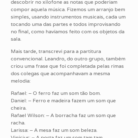
descobrir no xilofone as notas que poderiam
compor aquela música. Fizemos um arranjo bem
simples, usando instrumentos musicais, cada um
tocando uma das partes e todos improvisando
no final, como havíamos feito com os objetos da
sala.
Mais tarde, transcrevi para a partitura
convencional. Leandro, do outro grupo, também
criou uma frase que foi completada pelas rimas
dos colegas que acompanhavam a mesma
melodia:
Rafael: – O ferro faz um som tão bom.
Daniel: – Ferro e madeira fazem um som que
cheira.
Rafael Wilson: – A borracha faz um som que
racha.
Larissa: – A mesa faz um som beleza.
Vinícius: – A porta faz um som tam tam.