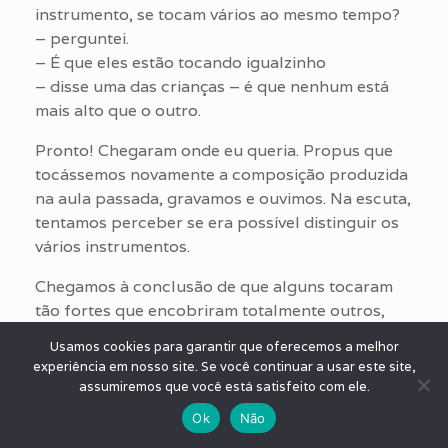
instrumento, se tocam vários ao mesmo tempo?
– perguntei.
– É que eles estão tocando igualzinho
– disse uma das crianças – é que nenhum está
mais alto que o outro.
Pronto! Chegaram onde eu queria. Propus que
tocássemos novamente a composição produzida
na aula passada, gravamos e ouvimos. Na escuta,
tentamos perceber se era possível distinguir os
vários instrumentos.
Chegamos à conclusão de que alguns tocaram
tão fortes que encobriram totalmente outros,
tornando a música insuportável de ser ouvida.
Usamos cookies para garantir que oferecemos a melhor
Tocamos novamente, cuidando para que todos
experiência em nosso site. Se você continuar a usar este site,
os instrumentos pudessem ser percebidos e
assumiremos que você está satisfeito com ele.
para que a música ficasse mais agradável.
Ok
Não
Gravamos e avaliamos novamente: dessa vez,