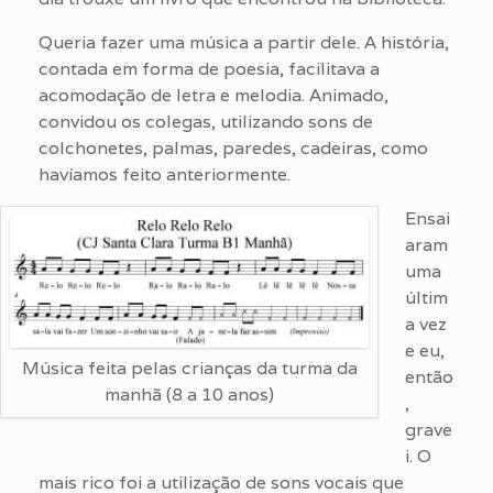
Queria fazer uma música a partir dele. A história,
contada em forma de poesia, facilitava a
acomodação de letra e melodia. Animado,
convidou os colegas, utilizando sons de
colchonetes, palmas, paredes, cadeiras, como
havíamos feito anteriormente.
Ensai
aram
uma
últim
a vez
e eu,
Música feita pelas crianças da turma da
então
manhã (8 a 10 anos)
,
grave
i. O
mais rico foi a utilização de sons vocais que