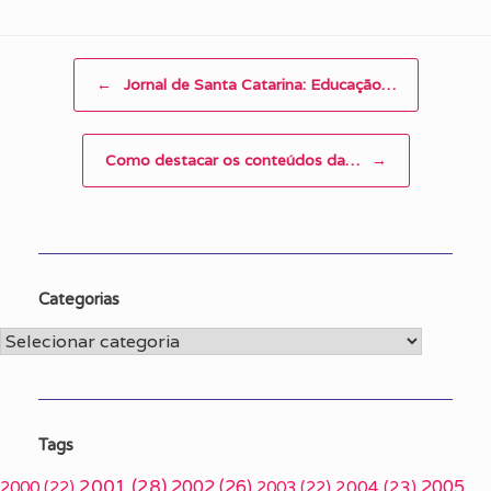
Post navigation
←
Jornal de Santa Catarina: Educação…
Como destacar os conteúdos da…
→
Categorias
Categorias
Tags
2001
(28)
2002
(26)
2005
2000
(22)
2003
(22)
2004
(23)