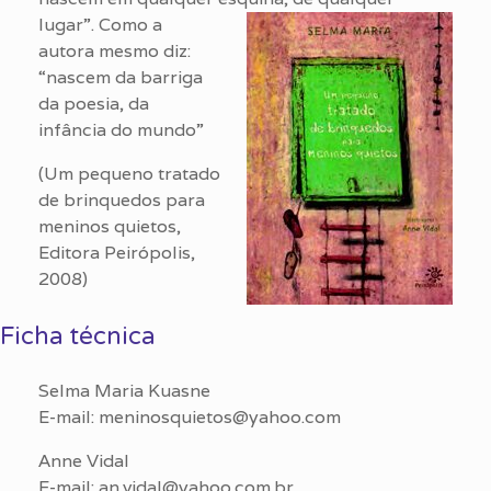
lugar”.
Como a
autora mesmo diz:
“nascem da barriga
da poesia, da
infância do mundo”
(Um pequeno tratado
de brinquedos para
meninos quietos,
Editora Peirópolis,
2008)
Ficha técnica
Selma Maria Kuasne
E-mail: meninosquietos@yahoo.com
Anne Vidal
E-mail: an.vidal@yahoo.com.br