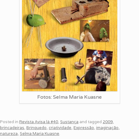
Fotos: Selma Maria Kuasne
Posted in
Revista Avisa lá #40
,
Sustança
and tagged
2009
,
brincadeiras
,
Brinquedo
,
criatividade
,
Expressão
,
imaginação
,
natureza
,
Selma Maria Kuasne
.