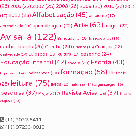
(26)
2007
(25)
2008
(26)
2009
(25)
2006
(22)
2010
(22)
2011
Alfabetização
(45)
2012
(23)
(17)
ambiente
(17)
Arte
(63)
aprendizagem
(22)
artigos
(22)
Aprendizado
(16)
Avisa lá
(122)
Brincadeira
(18)
brincadeiras
(16)
conhecimento
(26)
Creche
(24)
Crianças
(22)
Criança
(15)
desenho
(24)
Cuidados
(19)
cultura
(17)
criatividade
(14)
Escrita
(43)
Educação Infantil
(42)
escola
(20)
formação
(58)
História
Finalmentes
(20)
Expressão
(14)
leitura
(75)
(25)
livros
(18)
organização
(15)
natureza
(14)
pesquisa
(37)
Revista Avisa Lá
(37)
Projeto
(17)
Silvana
Augusto
(13)
(11) 3032-5411
(11) 97233-0813