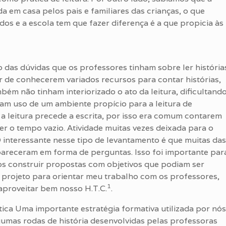
a em casa pelos pais e familiares das crianças, o que
odos e a escola tem que fazer diferença é a que propicia às
o das dúvidas que os professores tinham sobre ler história
r de conhecerem variados recursos para contar histórias,
bém não tinham interiorizado o ato da leitura, dificultand
iam uso de um ambiente propício para a leitura de
a leitura precede a escrita, por isso era comum contarem
er o tempo vazio. Atividade muitas vezes deixada para o
interessante nesse tipo de levantamento é que muitas das
pareceram em forma de perguntas. Isso foi importante par
s construir propostas com objetivos que podiam ser
m projeto para orientar meu trabalho com os professores,
1
a aproveitar bem nosso H.T.C.
.
ica Uma importante estratégia formativa utilizada por nós
lgumas rodas de história desenvolvidas pelas professoras