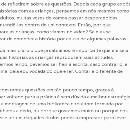
 de refletirem sobre as questões. Depois cada grupo expô
histórias com as crianças, pensamos em nós mesmos como
, adultos, muitas vezes deixamos passar despercebidas
ntendê-las dentro de um contexto. Então, por que
para as crianças, como víamos no vídeo? Se elas se
ar de entender a história por causa de algumas palavras.
da mais claro o que já sabíamos: é importante que ele seja
as histórias as crianças reproduzem suas atitudes.
mos lendo, devemos ser fieis à escrita, caso contrário, é
ma idéia equivocada do que é ler. Contar é diferente de
com tantas questões em tão pouco tempo, graças à
har voltado para a prática é sem dúvida a melhor estratégi
, a montagem de uma biblioteca circulante formada por
scolhidos a dedo, ou porque gostamos muito ou porque nos
e ler um daqueles títulos poderia emprestar para levar