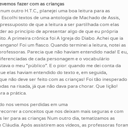
evemos fazer com as crianças
 num outro H.T.C., planejei uma boa leitura para as
 Escolhi textos de uma antologia de Machado de Assis,
pressuposto de que a leitura a ser partilhada com elas
der ao princípio de apresentar algo de que eu própria
to. A primeira crônica foi A Igreja do Diabo. Achei que ia
engano! Foi um fiasco. Quando terminei a leitura, notei as
professoras. Parecia que não haviam entendido nada! E eu,
 diferenciadas de cada personagem e o vocabulário
ava o meu “público”. E o pior: quando me dei conta da
que elas haviam entendido do texto e, em seguida,
 que não deve ser feito com as crianças! Foi tão inesperado
das na risada, já que não dava para chorar. Que lição!
ra a prática.
ando nos vemos perdidas em uma
 recorrer a conceitos que nos deixam mais seguras e com
 ler para as crianças Num outro dia, tematizamos as
e Cláudia. Após assistirem aos vídeos, as professoras fora