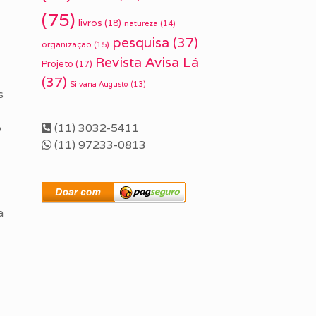
(75)
livros
(18)
natureza
(14)
pesquisa
(37)
organização
(15)
Revista Avisa Lá
Projeto
(17)
(37)
Silvana Augusto
(13)
s
(11) 3032-5411
o
(11) 97233-0813
a