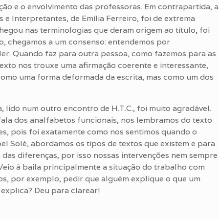
ção e o envolvimento das professoras. Em contrapartida, a
s e Interpretantes, de Emília Ferreiro, foi de extrema
hegou nas terminologias que deram origem ao título, foi
go, chegamos a um consenso: entendemos por
o ler. Quando faz para outra pessoa, como fazemos para as
 texto nos trouxe uma afirmação coerente e interessante,
 como uma forma deformada da escrita, mas como um dos
a, lido num outro encontro de H.T.C., foi muito agradável.
la dos analfabetos funcionais, nos lembramos do texto
ntes, pois foi exatamente como nos sentimos quando o
el Solé, abordamos os tipos de textos que existem e para
 das diferenças, por isso nossas intervenções nem sempre
Veio à baila principalmente a situação do trabalho com
, por exemplo, pedir que alguém explique o que um
 explica? Deu para clarear!