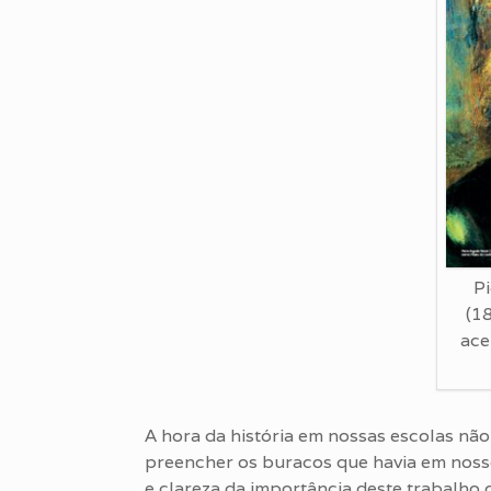
P
(1
ace
A hora da história em nossas escolas nã
preencher os buracos que havia em nosso
e clareza da importância deste trabalho 