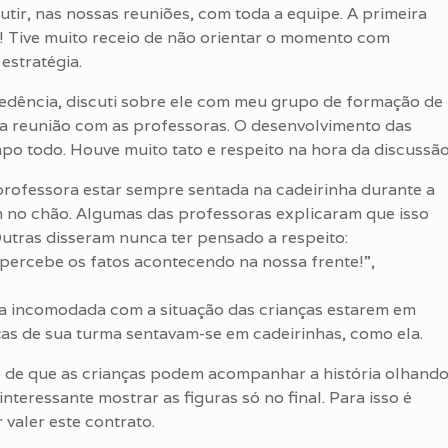
tir, nas nossas reuniões, com toda a equipe. A primeira
ra! Tive muito receio de não orientar o momento com
estratégia.
cedência, discuti sobre ele com meu grupo de formação de
 a reunião com as professoras. O desenvolvimento das
mpo todo. Houve muito tato e respeito na hora da discussão
 professora estar sempre sentada na cadeirinha durante a
am no chão. Algumas das professoras explicaram que isso
. Outras disseram nunca ter pensado a respeito:
 percebe os fatos acontecendo na nossa frente!”,
tia incomodada com a situação das crianças estarem em
anças de sua turma sentavam-se em cadeirinhas, como ela.
de que as crianças podem acompanhar a história olhand
teressante mostrar as figuras só no final. Para isso é
 valer este contrato.