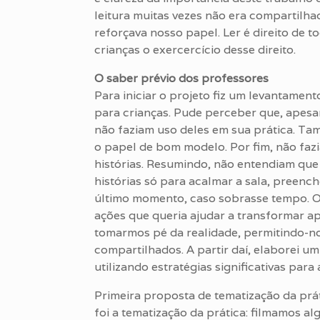
leitura muitas vezes não era compartilhad
reforçava nosso papel. Ler é direito de t
crianças o exercercício desse direito.
O saber prévio dos professores
Para iniciar o projeto fiz um levantament
para crianças. Pude perceber que, apesa
não faziam uso deles em sua prática. Tam
o papel de bom modelo. Por fim, não faz
histórias. Resumindo, não entendiam que 
histórias só para acalmar a sala, preench
último momento, caso sobrasse tempo. O 
ações que queria ajudar a transformar a
tomarmos pé da realidade, permitindo-no
compartilhados. A partir daí, elaborei u
utilizando estratégias significativas par
Primeira proposta de tematização da prát
foi a tematização da prática: filmamos a