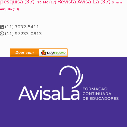
pesquisa
(37)
Revista Avisa Lá
(37)
Projeto
(17)
Silvana
Augusto
(13)
(11) 3032-5411
(11) 97233-0813