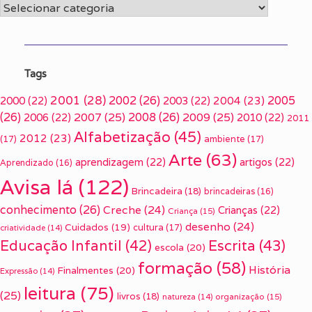
Categorias
Tags
2001
(28)
2002
(26)
2005
2000
(22)
2003
(22)
2004
(23)
(26)
2007
(25)
2008
(26)
2009
(25)
2006
(22)
2010
(22)
2011
Alfabetização
(45)
2012
(23)
(17)
ambiente
(17)
Arte
(63)
aprendizagem
(22)
artigos
(22)
Aprendizado
(16)
Avisa lá
(122)
Brincadeira
(18)
brincadeiras
(16)
conhecimento
(26)
Creche
(24)
Crianças
(22)
Criança
(15)
desenho
(24)
Cuidados
(19)
cultura
(17)
criatividade
(14)
Escrita
(43)
Educação Infantil
(42)
escola
(20)
formação
(58)
História
Finalmentes
(20)
Expressão
(14)
leitura
(75)
(25)
livros
(18)
organização
(15)
natureza
(14)