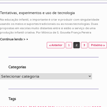
Tentativas, experimentos e uso de tecnologia
Na educação infantil, o importante é criar e produzir com singularidade
usando os meios e suportes tradicionais ou as novas tecnologias. Duas
propostas em escolas muito distantes entre si estão a serviço de uma
produção infantil criativa. Por Mônica de S. Gouvêa França Pereira
Continue lendo >
Post navigation
« Anterior
1
2
3
Próximo »
Categorias
Categorias
Tags