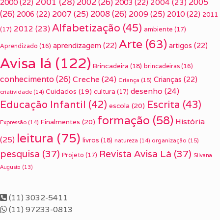
2001
(28)
2002
(26)
2005
2000
(22)
2003
(22)
2004
(23)
(26)
2007
(25)
2008
(26)
2009
(25)
2006
(22)
2010
(22)
2011
Alfabetização
(45)
2012
(23)
(17)
ambiente
(17)
Arte
(63)
aprendizagem
(22)
artigos
(22)
Aprendizado
(16)
Avisa lá
(122)
Brincadeira
(18)
brincadeiras
(16)
conhecimento
(26)
Creche
(24)
Crianças
(22)
Criança
(15)
desenho
(24)
Cuidados
(19)
cultura
(17)
criatividade
(14)
Escrita
(43)
Educação Infantil
(42)
escola
(20)
formação
(58)
História
Finalmentes
(20)
Expressão
(14)
leitura
(75)
(25)
livros
(18)
organização
(15)
natureza
(14)
pesquisa
(37)
Revista Avisa Lá
(37)
Projeto
(17)
Silvana
Augusto
(13)
(11) 3032-5411
(11) 97233-0813