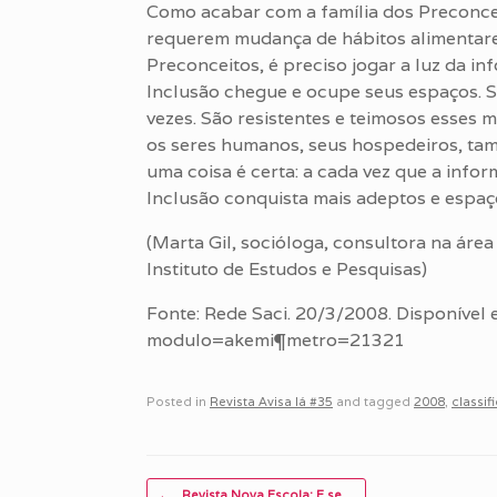
Como acabar com a família dos Preconceit
requerem mudança de hábitos alimentares 
Preconceitos, é preciso jogar a luz da i
Inclusão chegue e ocupe seus espaços. S
vezes. São resistentes e teimosos esses 
os seres humanos, seus hospedeiros, ta
uma coisa é certa: a cada vez que a info
Inclusão conquista mais adeptos e espaç
(Marta Gil, socióloga, consultora na áre
Instituto de Estudos e Pesquisas)
Fonte: Rede Saci. 20/3/2008. Disponível e
modulo=akemi¶metro=21321
Posted in
Revista Avisa lá #35
and tagged
2008
,
classif
Post navigation
←
Revista Nova Escola: E se…