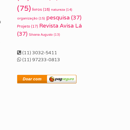
(75)
livros
(18)
natureza
(14)
pesquisa
(37)
organização
(15)
u
Revista Avisa Lá
Projeto
(17)
(37)
Silvana Augusto
(13)
é
(11) 3032-5411
(11) 97233-0813