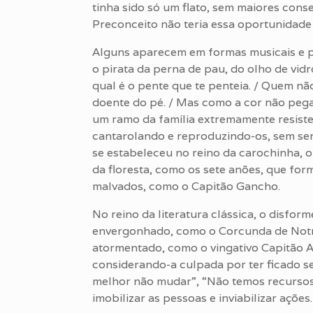
tinha sido só um flato, sem maiores conse
Preconceito não teria essa oportunidade 
Alguns aparecem em formas musicais e 
o pirata da perna de pau, do olho de vid
qual é o pente que te penteia. / Quem nã
doente do pé. / Mas como a cor não pega,
um ramo da família extremamente resiste
cantarolando e reproduzindo-os, sem se
se estabeleceu no reino da carochinha, 
da floresta, como os sete anões, que f
malvados, como o Capitão Gancho.
No reino da literatura clássica, o disfo
envergonhado, como o Corcunda de Notr
atormentado, como o vingativo Capitão 
considerando-a culpada por ter ficado se
melhor não mudar”, “Não temos recursos
imobilizar as pessoas e inviabilizar ações.