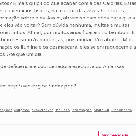
os? É mais difícil do que acabar com a das Calorias. Esta
e exercícios físicos, na maioria das vezes. Contra os
nformação sobre eles. Assim, abrem-se caminhos para que a
e eles vão voltar? Sem dúvida nenhuma, muitas e muitas
monstrinhos. Afinal, por muitos anos ficaram no bembom. E
mbém resistem às mudanças, pois mudar dá trabalho. Mas
rmação os ilumina e os desmascara, eles se enfraquecem e a
os. Até que um dia…
a de deficiência e coordenadora executiva do Amankay
m: http://saci.org.br /index.php?
icações
,
estigmas
,
expectativas
,
Inclusão
,
informação
,
Marta Gil
,
Preconceito
.
Sincronicidade
→