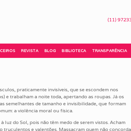
(11) 9723
CEIROS
REVISTA
BLOG
BIBLIOTECA
TRANSPARÊNCIA
sculos, praticamente invisíveis, que se escondem nos
s) e trabalham a noite toda, apertando as roupas. Já os
cas semelhantes de tamanho e invisibilidade, que formam
um: a violência moral ou física.
 à luz do Sol, pois não têm medo de serem vistos. Acham
São truculentos e valentões. Massacram quem não concorda