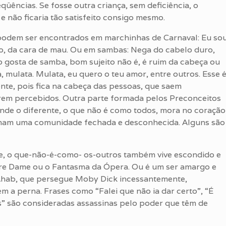
qüências. Se fosse outra criança, sem deficiência, o
e não ficaria tão satisfeito consigo mesmo.
podem ser encontrados em marchinhas de Carnaval: Eu so
ro, da cara de mau. Ou em sambas: Nega do cabelo duro,
o gosta de samba, bom sujeito não é, é ruim da cabeça ou
 mulata. Mulata, eu quero o teu amor, entre outros. Esse 
nte, pois fica na cabeça das pessoas, que saem
rem percebidos. Outra parte formada pelos Preconceitos
onde o diferente, o que não é como todos, mora no coração
ormam uma comunidade fechada e desconhecida. Alguns são
rme, o que-não-é-como- os-outros também vive escondido e
e Dame ou o Fantasma da Ópera. Ou é um ser amargo e
Ahab, que persegue Moby Dick incessantemente,
m a perna. Frases como “Falei que não ia dar certo”, “É
” são consideradas assassinas pelo poder que têm de