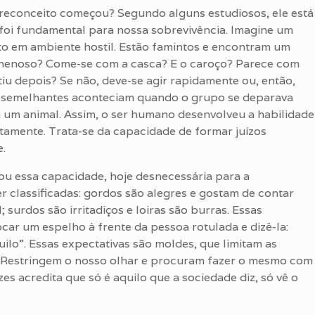
reconceito começou? Segundo alguns estudiosos, ele está
foi fundamental para nossa sobrevivência. Imagine um
o em ambiente hostil. Estão famintos e encontram um
 venenoso? Come-se com a casca? E o caroço? Parece com
iu depois? Se não, deve-se agir rapidamente ou, então,
s semelhantes aconteciam quando o grupo se deparava
um animal. Assim, o ser humano desenvolveu a habilidade
iatamente. Trata-se da capacidade de formar juízos
e.
 essa capacidade, hoje desnecessária para a
r classificadas: gordos são alegres e gostam de contar
surdos são irritadiços e loiras são burras. Essas
ocar um espelho à frente da pessoa rotulada e dizê-la:
ilo”. Essas expectativas são moldes, que limitam as
s. Restringem o nosso olhar e procuram fazer o mesmo com
es acredita que só é aquilo que a sociedade diz, só vê o