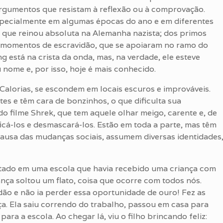
argumentos que resistam à reflexão ou à comprovação.
pecialmente em algumas épocas do ano e em diferentes
, que reinou absoluta na Alemanha nazista; dos primos
os momentos de escravidão, que se apoiaram no ramo do
g está na crista da onda, mas, na verdade, ele esteve
nome e, por isso, hoje é mais conhecido.
Calorias, se escondem em locais escuros e improváveis.
es e têm cara de bonzinhos, o que dificulta sua
do filme Shrek, que tem aquele olhar meigo, carente e, de
ificá-los e desmascará-los. Estão em toda a parte, mas têm
causa das mudanças sociais, assumem diversas identidades
tado em uma escola que havia recebido uma criança com
nça soltou um flato, coisa que ocorre com todos nós.
dão e não ia perder essa oportunidade de ouro! Fez as
ça. Ela saiu correndo do trabalho, passou em casa para
a a escola. Ao chegar lá, viu o filho brincando feliz: