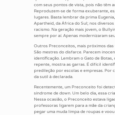
com seus pontos de vista, pois não têm 
Reproduzem-se de forma exuberante, es
lugares. Basta lembrar da prima Eugenia
Apartheid, da África do Sul; nos divers
racismo. Na geração mais jovem, o Bullyin
sempre por aí. Apenas modernizaram seu 
Outros Preconceitos, mais próximos das 
São mestres do disfarce. Parecem inocent
identificação. Lembram o Gato de Botas, 
repente, mostra as garras. É difícil ident
predileção por escolas e empresas. Por 
da sutil à declarada.
Recentemente, um Preconceito foi detec
síndrome de down. Um belo dia, essa cria
Nessa ocasião, o Preconceito estava liga
professoras ligarem para a mãe da crian
pegar uma muda limpa de roupas e voou par