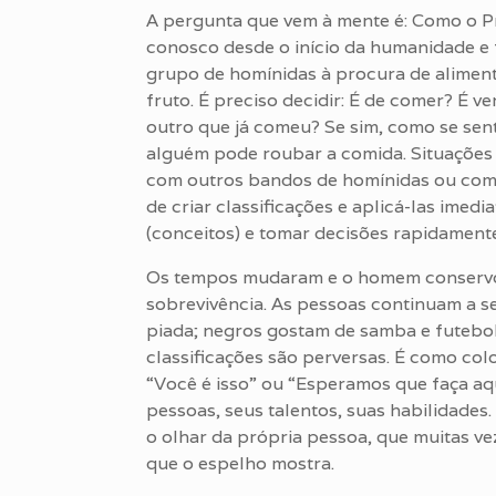
A pergunta que vem à mente é: Como o P
conosco desde o início da humanidade e 
grupo de homínidas à procura de aliment
fruto. É preciso decidir: É de comer? É
outro que já comeu? Se sim, como se sent
alguém pode roubar a comida. Situaçõe
com outros bandos de homínidas ou com 
de criar classificações e aplicá-las imed
(conceitos) e tomar decisões rapidament
Os tempos mudaram e o homem conservou
sobrevivência. As pessoas continuam a se
piada; negros gostam de samba e futebol; 
classificações são perversas. É como col
“Você é isso” ou “Esperamos que faça aqu
pessoas, seus talentos, suas habilidade
o olhar da própria pessoa, que muitas vez
que o espelho mostra.