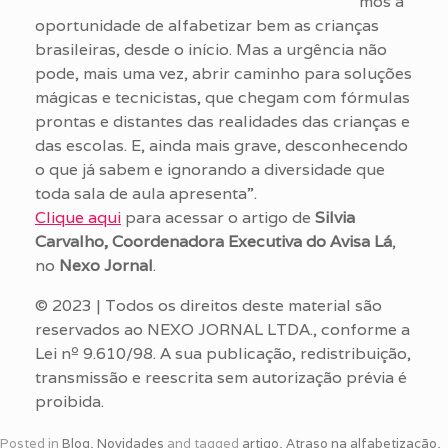
mos a
oportunidade de alfabetizar bem as crianças
brasileiras, desde o início. Mas a urgência não
pode, mais uma vez, abrir caminho para soluções
mágicas e tecnicistas, que chegam com fórmulas
prontas e distantes das realidades das crianças e
das escolas. E, ainda mais grave, desconhecendo
o que já sabem e ignorando a diversidade que
toda sala de aula apresenta”.
Clique aqui
para acessar o artigo de
Silvia
Carvalho, Coordenadora Executiva do Avisa Lá
,
no
Nexo Jornal
.
© 2023 | Todos os direitos deste material são
reservados ao NEXO JORNAL LTDA., conforme a
Lei nº 9.610/98. A sua publicação, redistribuição,
transmissão e reescrita sem autorização prévia é
proibida.
Posted in
Blog
,
Novidades
and tagged
artigo
,
Atraso na alfabetização
,