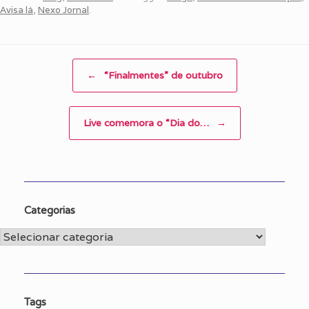
Avisa lá
,
Nexo Jornal
.
Post navigation
←
“Finalmentes” de outubro
Live comemora o “Dia do…
→
Categorias
Categorias
Tags