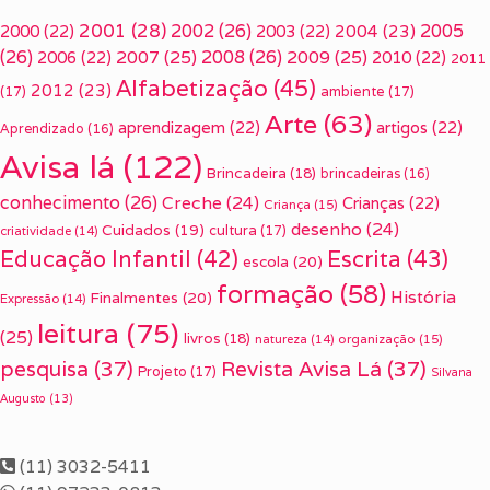
2001
(28)
2002
(26)
2005
2000
(22)
2003
(22)
2004
(23)
(26)
2007
(25)
2008
(26)
2009
(25)
2006
(22)
2010
(22)
2011
Alfabetização
(45)
2012
(23)
(17)
ambiente
(17)
Arte
(63)
aprendizagem
(22)
artigos
(22)
Aprendizado
(16)
Avisa lá
(122)
Brincadeira
(18)
brincadeiras
(16)
conhecimento
(26)
Creche
(24)
Crianças
(22)
Criança
(15)
desenho
(24)
Cuidados
(19)
cultura
(17)
criatividade
(14)
Escrita
(43)
Educação Infantil
(42)
escola
(20)
formação
(58)
História
Finalmentes
(20)
Expressão
(14)
leitura
(75)
(25)
livros
(18)
organização
(15)
natureza
(14)
pesquisa
(37)
Revista Avisa Lá
(37)
Projeto
(17)
Silvana
Augusto
(13)
(11) 3032-5411