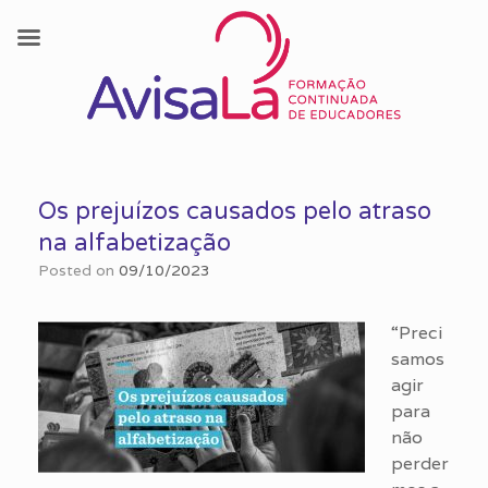
Skip
to
Os prejuízos causados pelo atraso
content
na alfabetização
Posted on
09/10/2023
“Preci
samos
agir
para
não
perder