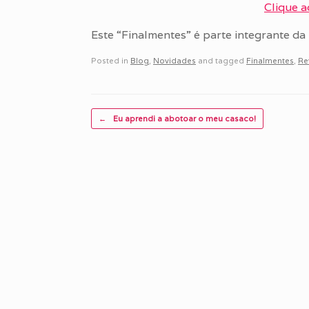
Clique a
Este “Finalmentes” é parte integrante da 
Posted in
Blog
,
Novidades
and tagged
Finalmentes
,
Re
Post navigation
←
Eu aprendi a abotoar o meu casaco!