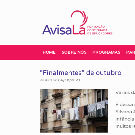
Skip
to
content
HOME
SOBRE NÓS
PROGRAMAS
PAR
“Finalmentes” de outubro
Posted on
04/10/2023
Varais d
É dessa
Silvana 
infânci
muitos l