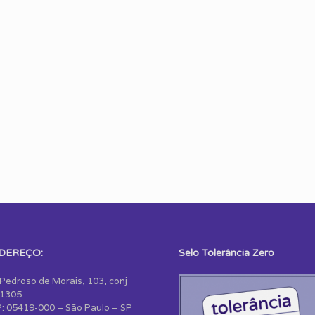
DEREÇO:
Selo Tolerância Zero
 Pedroso de Morais, 103, conj
1305
: 05419-000 – São Paulo – SP