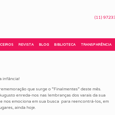
(11) 9723
CEIROS
REVISTA
BLOG
BIBLIOTECA
TRANSPARÊNCIA
a infância!
 rememoração que surge o “Finalmentes” deste mês.
Augusto enreda-nos nas lembranças dos varais da sua
a e nos emociona em sua busca para reencontrá-los, em
ugares, ainda hoje.