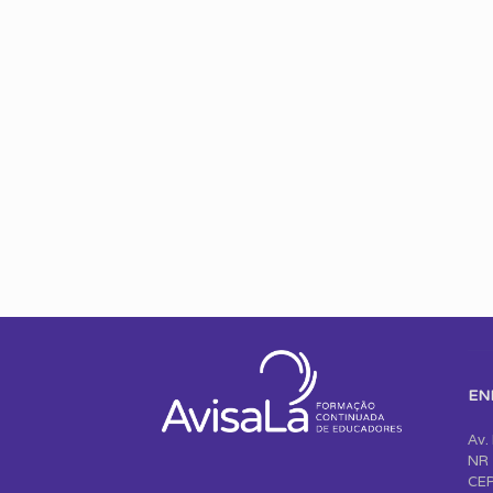
EN
Av.
NR 
CEP