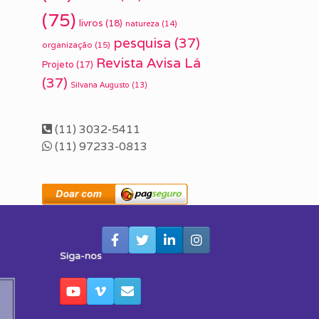
(75)
livros
(18)
natureza
(14)
pesquisa
(37)
organização
(15)
Revista Avisa Lá
Projeto
(17)
(37)
Silvana Augusto
(13)
(11) 3032-5411
(11) 97233-0813
Siga-nos