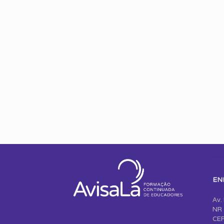
EN
Av.
NR 
CEP