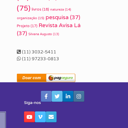
(75)
livros
(18)
natureza
(14)
pesquisa
(37)
organização
(15)
Revista Avisa Lá
Projeto
(17)
(37)
Silvana Augusto
(13)
(11) 3032-5411
(11) 97233-0813
Siga-nos