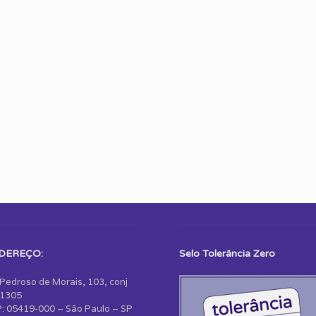
DEREÇO:
Selo Tolerância Zero
 Pedroso de Morais, 103, conj
1305
: 05419-000 – São Paulo – SP