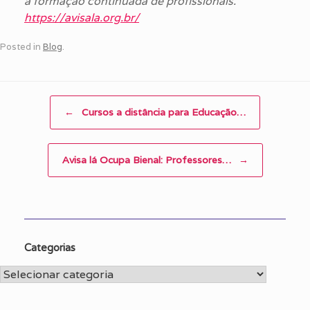
a formação continuada de profissionais
.
https://avisala.org.br/
Posted in
Blog
.
Post navigation
←
Cursos a distância para Educação…
Avisa lá Ocupa Bienal: Professores…
→
Categorias
Categorias