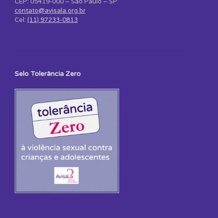
CEP: 05419-000 – São Paulo – SP
contato@avisala.org.br
Cel:
(11) 97233-0813
Selo Tolerância Zero