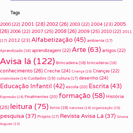
Tags
2001
(28)
2002
(26)
2005
2000
(22)
2003
(22)
2004
(23)
(26)
2007
(25)
2008
(26)
2009
(25)
2006
(22)
2010
(22)
2011
Alfabetização
(45)
2012
(23)
(17)
ambiente
(17)
Arte
(63)
aprendizagem
(22)
artigos
(22)
Aprendizado
(16)
Avisa lá
(122)
Brincadeira
(18)
brincadeiras
(16)
conhecimento
(26)
Creche
(24)
Crianças
(22)
Criança
(15)
desenho
(24)
Cuidados
(19)
cultura
(17)
criatividade
(14)
Escrita
(43)
Educação Infantil
(42)
escola
(20)
formação
(58)
História
Finalmentes
(20)
Expressão
(14)
leitura
(75)
(25)
livros
(18)
organização
(15)
natureza
(14)
pesquisa
(37)
Revista Avisa Lá
(37)
Projeto
(17)
Silvana
Augusto
(13)