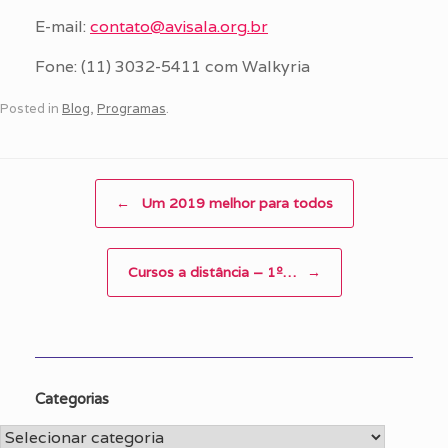
E-mail:
contato@avisala.org.br
Fone: (11) 3032-5411 com Walkyria
Posted in
Blog
,
Programas
.
Post navigation
←
Um 2019 melhor para todos
Cursos a distância – 1º…
→
Categorias
Categorias