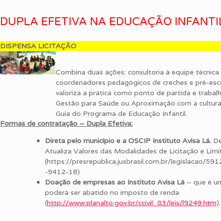
DUPLA EFETIVA NA EDUCAÇÃO INFANTIL
DISPENSA LICITAÇÂO
Combina duas ações: consultoria à equipe técnica 
coordenadores pedagógicos de creches e pré-esc
valoriza a prática como ponto de partida e trabal
Gestão para Saúde ou Aproximação com a cultura e
Guia do Programa de Educação Infantil.
Formas de contratação – Dupla Efetiva:
Direta pelo município e a OSCIP Instituto Avisa Lá.
De
Atualiza Valores das Modalidades de Licitação e Lim
(https://presrepublica.jusbrasil.com.br/legislacao/5
-9412-18)
Doação de empresas ao Instituto Avisa Lá
– que é u
poderá ser abatido no imposto de renda
(
http://www.planalto.gov.br/ccivil_03/leis/l9249.htm
).