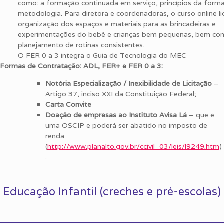
como: a formação continuada em serviço, princípios da form
metodologia. Para diretora e coordenadoras, o curso online l
organização dos espaços e materiais para as brincadeiras e
experimentações do bebê e crianças bem pequenas, bem co
planejamento de rotinas consistentes.
O FER 0 a 3 integra o Guia de Tecnologia do MEC
Formas de Contratação: ADL, FER+ e FER 0 a 3:
Notória Especialização / Inexibilidade de Licitação
–
Artigo 37, inciso XXI da Constituição Federal;
Carta Convite
Doação de empresas ao Instituto Avisa Lá
– que é
uma OSCIP e poderá ser abatido no imposto de
renda
(
http://www.planalto.gov.br/ccivil_03/leis/l9249.htm
)
.
Educação Infantil (creches e pré-escolas)