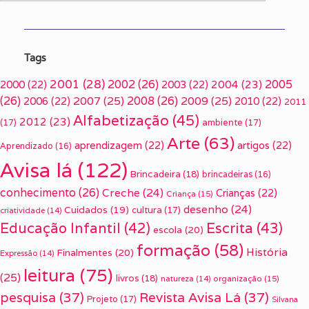
Tags
2001
(28)
2002
(26)
2005
2000
(22)
2003
(22)
2004
(23)
(26)
2007
(25)
2008
(26)
2009
(25)
2006
(22)
2010
(22)
2011
Alfabetização
(45)
2012
(23)
(17)
ambiente
(17)
Arte
(63)
aprendizagem
(22)
artigos
(22)
Aprendizado
(16)
Avisa lá
(122)
Brincadeira
(18)
brincadeiras
(16)
conhecimento
(26)
Creche
(24)
Crianças
(22)
Criança
(15)
desenho
(24)
Cuidados
(19)
cultura
(17)
criatividade
(14)
Escrita
(43)
Educação Infantil
(42)
escola
(20)
formação
(58)
História
Finalmentes
(20)
Expressão
(14)
leitura
(75)
(25)
livros
(18)
organização
(15)
natureza
(14)
pesquisa
(37)
Revista Avisa Lá
(37)
Projeto
(17)
Silvana