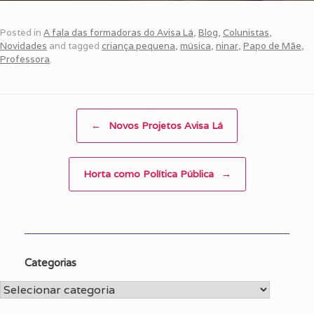
Posted in
A fala das formadoras do Avisa Lá
,
Blog
,
Colunistas
,
Novidades
and tagged
criança pequena
,
música
,
ninar
,
Papo de Mãe
,
Professora
.
Post navigation
←
Novos Projetos Avisa Lá
Horta como Política Pública
→
Categorias
Categorias