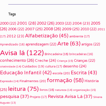
Tags
2001
(28)
2002
(26)
2005
2000
(22)
2003
(22)
2004
(23)
(26)
2007
(25)
2008
(26)
2009
(25)
2006
(22)
2010
(22)
2011
Alfabetização
(45)
2012
(23)
(17)
ambiente
(17)
Arte
(63)
aprendizagem
(22)
artigos
(22)
Aprendizado
(16)
Avisa lá
(122)
Brincadeira
(18)
brincadeiras
(16)
conhecimento
(26)
Creche
(24)
Crianças
(22)
Criança
(15)
desenho
(24)
Cuidados
(19)
cultura
(17)
criatividade
(14)
Escrita
(43)
Educação Infantil
(42)
escola
(20)
formação
(58)
História
Finalmentes
(20)
Expressão
(14)
leitura
(75)
(25)
livros
(18)
organização
(15)
natureza
(14)
pesquisa
(37)
Revista Avisa Lá
(37)
Projeto
(17)
Silvana
Augusto
(13)