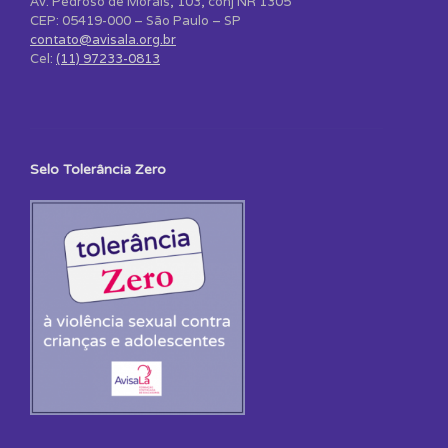
Av. Pedroso de Morais, 103, conj NR 1305
CEP: 05419-000 – São Paulo – SP
contato@avisala.org.br
Cel:
(11) 97233-0813
Selo Tolerância Zero