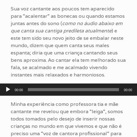
Sua voz cantante aos poucos tem aparecido
para “acalentar” as bonecas ou quando estamos
juntas antes do sono (
como no áudio abaixo em
que canta sua cantiga predileta atualmente
) e
este tem sido seu novo jeito de se embalar neste
mundo, dizem que quem canta seus males
espanta; diria que uma criança cantando seus
bens aproxima. Ao cantar ela tem melhorado sua
fala, se acalmado e me acalmado vivendo
instantes mais relaxados e harmoniosos.
Tocador
00:00
00:00
de
áudio
Minha experiência como professora tia e mãe
cantante me revelou que embora “leiga”, somos
todos tomados pelo desejo de inserir nossas
crianças no mundo em que vivemos e que não é
preciso uma “voz de cantora profissional” para