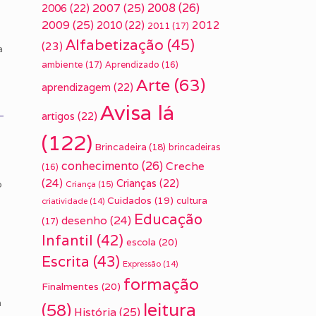
2007
(25)
2008
(26)
2006
(22)
2009
(25)
2010
(22)
2012
2011
(17)
Alfabetização
(45)
(23)
a
ambiente
(17)
Aprendizado
(16)
Arte
(63)
aprendizagem
(22)
Avisa lá
artigos
(22)
(122)
Brincadeira
(18)
brincadeiras
conhecimento
(26)
Creche
(16)
(24)
Crianças
(22)
o
Criança
(15)
Cuidados
(19)
cultura
criatividade
(14)
Educação
desenho
(24)
(17)
Infantil
(42)
escola
(20)
Escrita
(43)
Expressão
(14)
formação
Finalmentes
(20)
m
leitura
(58)
História
(25)