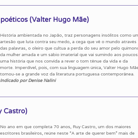
oéticos (Valter Hugo Mãe)
História ambientada no Japão, traz personagens insólitos como u
artesão que luta contra seu medo, a cega que vê o mundo através
das palavras, o oleiro que cultua a perda do seu amor pelo quimon
da mulher amada e um sábio imaterial que vai sumindo aos poucos
uma história que nos convida a rever o tom tênue da vida e da
morte. Imperdível, pois, com sua linguagem única, Valter Hugo Mã
tornou-se a grande voz da literatura portuguesa contemporânea.
Indicado por Denise Nalini
y Castro)
No ano em que completa 70 anos, Ruy Castro, um dos maiores
escritores brasileiros, reúne neste “A arte de querer bem” mais de