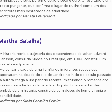
é minuciosa e sutil, porém o estilo é seco e duro. O resultado é um
texto pungente, que confirma o lugar de Kucinski como um dos
escritores mais destacados da atualidade.
Indicado por Renata Frauendorf
Martha Batalha)
A história recria a trajetória dos descendentes de Johan Edward
Jansson, cônsul da Suécia no Brasil que, em 1904, construiu um
castelo em Ipanema.
Ao contar a saga de uma família de imigrantes suecos que
aportaram na cidade do Rio de Janeiro no início do século passado
a autora chega a um período recente, misturando o romance dos
casais com a história da cidade e do país. Uma saga familiar
embebida em história, construída com doses de humor, ironia e
sensibilidade.
Indicado por Silvia Carvalho Pereira