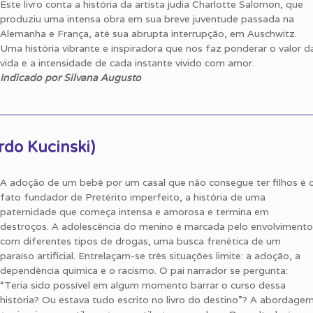
Este livro conta a história da artista judia Charlotte Salomon, que
produziu uma intensa obra em sua breve juventude passada na
Alemanha e França, até sua abrupta interrupção, em Auschwitz.
Uma história vibrante e inspiradora que nos faz ponderar o valor d
vida e a intensidade de cada instante vivido com amor.
Indicado por Silvana Augusto
rdo Kucinski)
A adoção de um bebê por um casal que não consegue ter filhos é 
fato fundador de Pretérito imperfeito, a história de uma
paternidade que começa intensa e amorosa e termina em
destroços. A adolescência do menino é marcada pelo envolvimento
com diferentes tipos de drogas, uma busca frenética de um
paraíso artificial. Entrelaçam-se três situações limite: a adoção, a
dependência química e o racismo. O pai narrador se pergunta:
“Teria sido possível em algum momento barrar o curso dessa
história? Ou estava tudo escrito no livro do destino”? A abordage