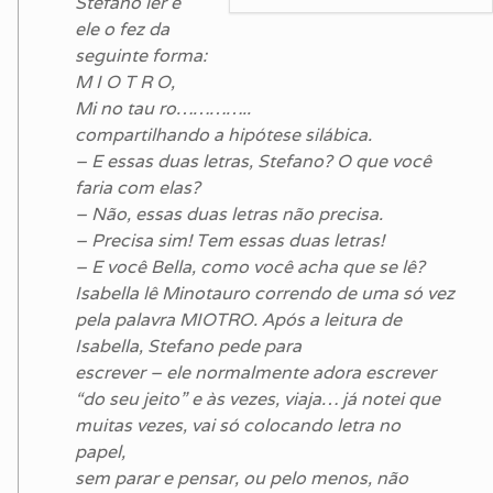
Stefano ler e
ele o fez da
seguinte forma:
M I O T R O,
Mi no tau ro…………..
compartilhando a hipótese silábica.
– E essas duas letras, Stefano? O que você
faria com elas?
– Não, essas duas letras não precisa.
– Precisa sim! Tem essas duas letras!
– E você Bella, como você acha que se lê?
Isabella lê Minotauro correndo de uma só vez
pela palavra MIOTRO. Após a leitura de
Isabella, Stefano pede para
escrever – ele normalmente adora escrever
“do seu jeito” e às vezes, viaja… já notei que
muitas vezes, vai só colocando letra no
papel,
sem parar e pensar, ou pelo menos, não