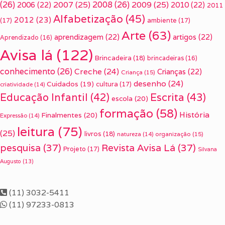
(26)
2007
(25)
2008
(26)
2009
(25)
2006
(22)
2010
(22)
2011
Alfabetização
(45)
2012
(23)
(17)
ambiente
(17)
Arte
(63)
aprendizagem
(22)
artigos
(22)
Aprendizado
(16)
Avisa lá
(122)
Brincadeira
(18)
brincadeiras
(16)
conhecimento
(26)
Creche
(24)
Crianças
(22)
Criança
(15)
desenho
(24)
Cuidados
(19)
cultura
(17)
criatividade
(14)
Escrita
(43)
Educação Infantil
(42)
escola
(20)
formação
(58)
História
Finalmentes
(20)
Expressão
(14)
leitura
(75)
(25)
livros
(18)
organização
(15)
natureza
(14)
pesquisa
(37)
Revista Avisa Lá
(37)
Projeto
(17)
Silvana
Augusto
(13)
(11) 3032-5411
(11) 97233-0813