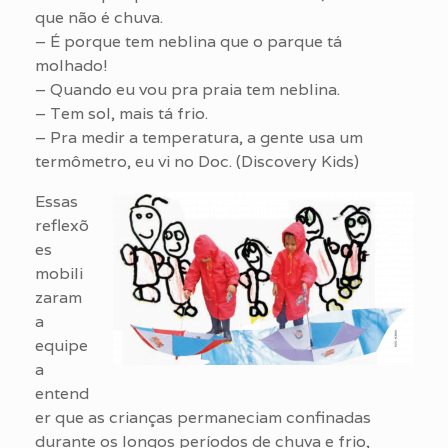
que não é chuva.
– É porque tem neblina que o parque tá
molhado!
– Quando eu vou pra praia tem neblina.
– Tem sol, mais tá frio.
– Pra medir a temperatura, a gente usa um
termômetro, eu vi no Doc. (Discovery Kids)
Essas
reflexõ
es
mobili
zaram
a
equipe
a
entend
er que as crianças permaneciam confinadas
durante os longos períodos de chuva e frio,