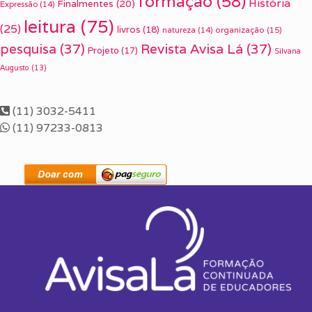
formação
(58)
História
Finalmentes
(20)
Expressão
(14)
leitura
(75)
(25)
livros
(18)
organização
(15)
natureza
(14)
pesquisa
(37)
Revista Avisa Lá
(37)
Projeto
(17)
Silvana
Augusto
(13)
(11) 3032-5411
(11) 97233-0813