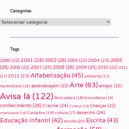
Categorias
Categorias
Tags
2001
(28)
2002
(26)
2005
2000
(22)
2003
(22)
2004
(23)
(26)
2007
(25)
2008
(26)
2009
(25)
2006
(22)
2010
(22)
2011
Alfabetização
(45)
2012
(23)
(17)
ambiente
(17)
Arte
(63)
aprendizagem
(22)
artigos
(22)
Aprendizado
(16)
Avisa lá
(122)
Brincadeira
(18)
brincadeiras
(16)
conhecimento
(26)
Creche
(24)
Crianças
(22)
Criança
(15)
desenho
(24)
Cuidados
(19)
cultura
(17)
criatividade
(14)
Escrita
(43)
Educação Infantil
(42)
escola
(20)