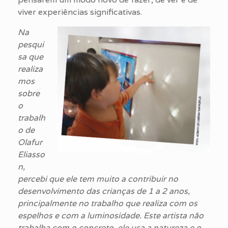
viver experiências significativas.
Na
pesqui
sa que
realiza
mos
sobre
o
trabalh
o de
Olafur
Eliasso
n,
percebi que ele tem muito a contribuir no
desenvolvimento das crianças de 1 a 2 anos,
principalmente no trabalho que realiza com os
espelhos e com a luminosidade. Este artista não
trabalha com o concreto, ele usa a natureza e o