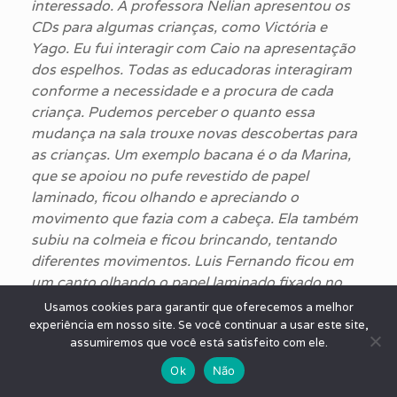
interessado. A professora Nelian apresentou os
CDs para algumas crianças, como Victória e
Yago. Eu fui interagir com Caio na apresentação
dos espelhos. Todas as educadoras interagiram
conforme a necessidade e a procura de cada
criança. Pudemos perceber o quanto essa
mudança na sala trouxe novas descobertas para
as crianças. Um exemplo bacana é o da Marina,
que se apoiou no pufe revestido de papel
laminado, ficou olhando e apreciando o
movimento que fazia com a cabeça. Ela também
subiu na colmeia e ficou brincando, tentando
diferentes movimentos. Luis Fernando ficou em
um canto olhando o papel
laminado fixado no
chão, com espelhos e CDs nas mãos. Heloisa
Usamos cookies para garantir que oferecemos a melhor
também explorou bastante o ambiente. Ela corria
experiência em nosso site. Se você continuar a usar este site,
assumiremos que você está satisfeito com ele.
e subia na colmeia. Yago brincou de se olhar no
espelho, e mostrava o espelho para mim. Victoria
Ok
Não
brincou de esconde-esconde com os celofanes.