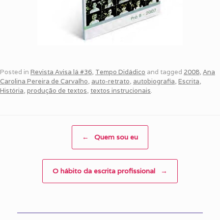
Posted in
Revista Avisa lá #36
,
Tempo Didádico
and tagged
2008
,
Ana
Carolina Pereira de Carvalho
,
auto-retrato
,
autobiografia
,
Escrita
,
História
,
produção de textos
,
textos instrucionais
.
Post navigation
←
Quem sou eu
O hábito da escrita profissional
→