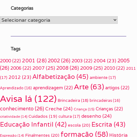
Categorias
Categorias
Tags
2001
(28)
2002
(26)
2005
2000
(22)
2003
(22)
2004
(23)
(26)
2007
(25)
2008
(26)
2009
(25)
2006
(22)
2010
(22)
2011
Alfabetização
(45)
2012
(23)
(17)
ambiente
(17)
Arte
(63)
aprendizagem
(22)
artigos
(22)
Aprendizado
(16)
Avisa lá
(122)
Brincadeira
(18)
brincadeiras
(16)
conhecimento
(26)
Creche
(24)
Crianças
(22)
Criança
(15)
desenho
(24)
Cuidados
(19)
cultura
(17)
criatividade
(14)
Escrita
(43)
Educação Infantil
(42)
escola
(20)
formação
(58)
História
Finalmentes
(20)
Expressão
(14)