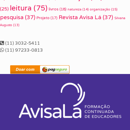
leitura
(75)
(25)
livros
(18)
organização
(15)
natureza
(14)
pesquisa
(37)
Revista Avisa Lá
(37)
Projeto
(17)
Silvana
Augusto
(13)
(11) 3032-5411
(11) 97233-0813