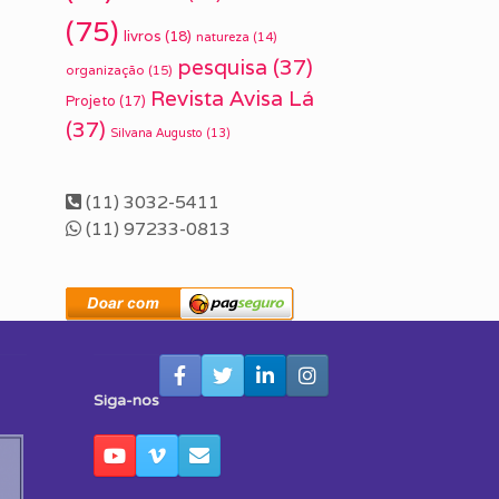
(75)
livros
(18)
natureza
(14)
pesquisa
(37)
organização
(15)
Revista Avisa Lá
Projeto
(17)
(37)
Silvana Augusto
(13)
(11) 3032-5411
(11) 97233-0813
Siga-nos