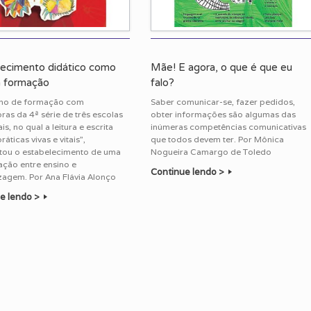
ecimento didático como
Mãe! E agora, o que é que eu
a formação
falo?
lho de formação com
Saber comunicar-se, fazer pedidos,
as da 4ª série de três escolas
obter informações são algumas das
s, no qual a leitura e escrita
inúmeras competências comunicativas
áticas vivas e vitais”,
que todos devem ter. Por Mônica
itou o estabelecimento de uma
Nogueira Camargo de Toledo
ação entre ensino e
Continue lendo >
agem. Por Ana Flávia Alonço
e lendo >