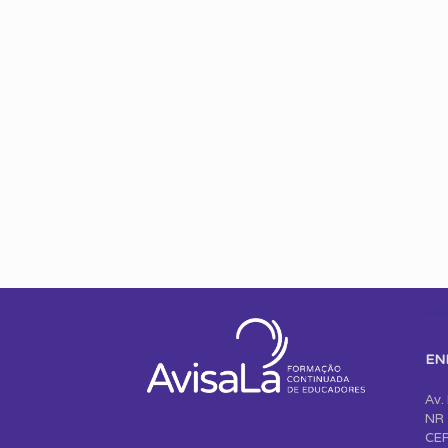
EN
Av.
NR 
CEP