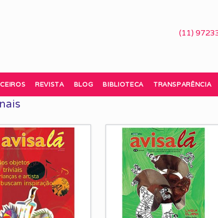
(11) 9723
CEIROS
REVISTA
BLOG
BIBLIOTECA
TRANSPARÊNCIA
onais