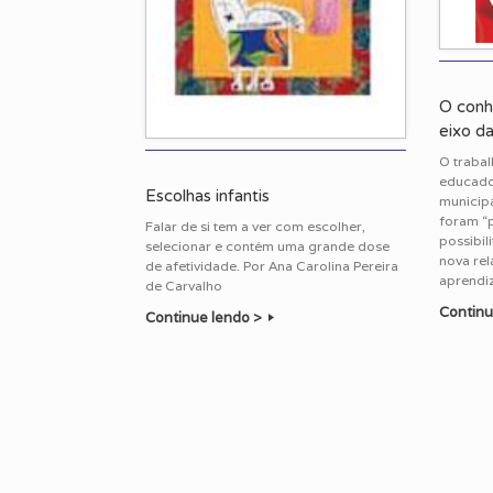
O conh
eixo d
O traba
educador
Escolhas infantis
municipai
foram “pr
Falar de si tem a ver com escolher,
possibil
selecionar e contém uma grande dose
nova rel
de afetividade. Por Ana Carolina Pereira
aprendiz
de Carvalho
Continu
Continue lendo >