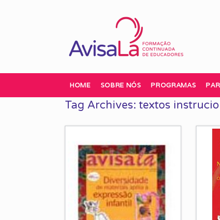
Skip
to
content
HOME
SOBRE NÓS
PROGRAMAS
PAR
Tag Archives:
textos instruci