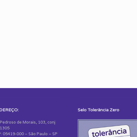
DEREÇO:
Selo Tolerância Zero
 Pedroso de Morais, 103, conj
1305
: 05419-000 – São Paulo – SP