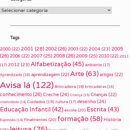
Categorias
Tags
2001
(28)
2002
(26)
2005
2000
(22)
2003
(22)
2004
(23)
(26)
2007
(25)
2008
(26)
2009
(25)
2006
(22)
2010
(22)
2011
Alfabetização
(45)
2012
(23)
(17)
ambiente
(17)
Arte
(63)
aprendizagem
(22)
artigos
(22)
Aprendizado
(16)
Avisa lá
(122)
Brincadeira
(18)
brincadeiras
(16)
conhecimento
(26)
Creche
(24)
Crianças
(22)
Criança
(15)
desenho
(24)
Cuidados
(19)
cultura
(17)
criatividade
(14)
Escrita
(43)
Educação Infantil
(42)
escola
(20)
formação
(58)
História
Finalmentes
(20)
Expressão
(14)
leitura
(75)