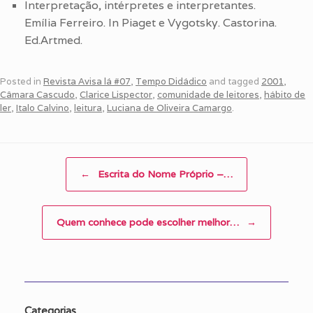
Interpretação, intérpretes e interpretantes.
Emília Ferreiro. In Piaget e Vygotsky. Castorina.
Ed.Artmed.
Posted in
Revista Avisa lá #07
,
Tempo Didádico
and tagged
2001
,
Câmara Cascudo
,
Clarice Lispector
,
comunidade de leitores
,
hábito de
ler
,
Italo Calvino
,
leitura
,
Luciana de Oliveira Camargo
.
Post navigation
←
Escrita do Nome Próprio –…
Quem conhece pode escolher melhor…
→
Categorias