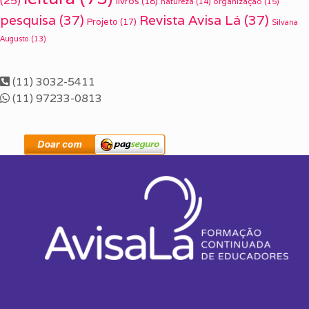
(25)
livros
(18)
organização
(15)
natureza
(14)
pesquisa
(37)
Revista Avisa Lá
(37)
Projeto
(17)
Silvana
Augusto
(13)
(11) 3032-5411
(11) 97233-0813