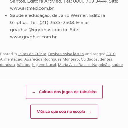
Santos. Editora ArtMed. Tel.: 0800 703 3444. Site:
www.artmed.com.br
Saúde e educação, de Jairo Werner. Editora
Griphus. Tel.: (21) 2533-2508. E-mail:
gryphus@gryphus.com.br. Site:
www.gryphus.com.br
Posted in
Jeitos de Cuidar
,
Revista Avisa lá #44
and tagged
2010
,
Alimentação
,
Aparecida Rodrigues Monteiro
,
Cuidados
,
dentes
,
dentista
,
hábitos
,
higiene bucal
,
Maria Alice Bassoli Napoleão
,
saúde
.
Post navigation
←
Cultura dos jogos de tabuleiro
Música que soa na escola
→