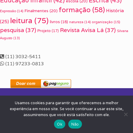
Escrita
(43)
Educação Infantil
(42)
escola
(20)
formação
(58)
História
Finalmentes
(20)
Expressão
(14)
leitura
(75)
(25)
livros
(18)
organização
(15)
natureza
(14)
pesquisa
(37)
Revista Avisa Lá
(37)
Projeto
(17)
Silvana
Augusto
(13)
(11) 3032-5411
(11) 97233-0813
Usamos cookies para garantir que oferecemos a melhor
experiência em nosso site. Se você continuar a usar este site,
assumiremos que você está satisfeito com ele.
Ok
Não