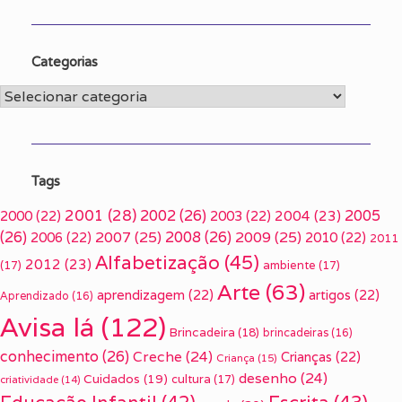
Categorias
Categorias
Tags
2001
(28)
2002
(26)
2005
2000
(22)
2003
(22)
2004
(23)
(26)
2007
(25)
2008
(26)
2009
(25)
2006
(22)
2010
(22)
2011
Alfabetização
(45)
2012
(23)
(17)
ambiente
(17)
Arte
(63)
aprendizagem
(22)
artigos
(22)
Aprendizado
(16)
Avisa lá
(122)
Brincadeira
(18)
brincadeiras
(16)
conhecimento
(26)
Creche
(24)
Crianças
(22)
Criança
(15)
desenho
(24)
Cuidados
(19)
cultura
(17)
criatividade
(14)