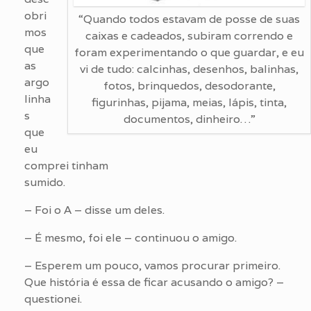
obri
“Quando todos estavam de posse de suas
mos
caixas e cadeados, subiram correndo e
que
foram experimentando o que guardar, e eu
as
vi de tudo: calcinhas, desenhos, balinhas,
argo
fotos, brinquedos, desodorante,
linha
figurinhas, pijama, meias, lápis, tinta,
s
documentos, dinheiro…”
que
eu
comprei tinham
sumido.
– Foi o A – disse um deles.
– É mesmo, foi ele – continuou o amigo.
– Esperem um pouco, vamos procurar primeiro.
Que história é essa de ficar acusando o amigo? –
questionei.