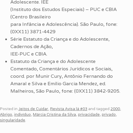
Adolescente. IEE
(Instituto dos Estudos Especiais) – PUC e CBIA
(Centro Brasileiro
para Infância e Adolescência). São Paulo, fone:
(0XX11) 3871-4429
Série Estatuto da Criança e do Adolescente,
Cadernos de Ação,
IEE-PUC e CBIA.
Estatuto da Criança e do Adolescente
Comentado, Comentários Jurídicos e Sociais,
coord. por Munir Cury, Antônio Fernando do
Amaral e Silva e Emílio Garcia Mendez, ed.
Malheiros, São Paulo, fone: (0XX11) 3842-9205.
Posted in
Jeitos de Cuidar
,
Revista Avisa lá #03
and tagged
2000
,
Abrigo
,
indivíduo
,
Márcia Cristina da Silva
,
privacidade
,
privado
,
singularidade
.