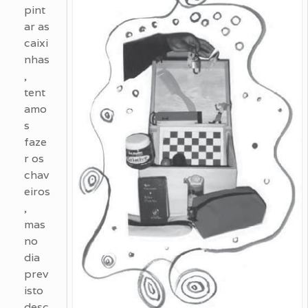
pint
ar as
caixi
nhas
,
tent
amo
s
faze
r os
chav
eiros
,
mas
no
dia
prev
isto
desc