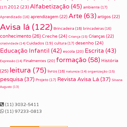
Alfabetização
(45)
2012
(23)
(17)
ambiente
(17)
Arte
(63)
aprendizagem
(22)
artigos
(22)
Aprendizado
(16)
Avisa lá
(122)
Brincadeira
(18)
brincadeiras
(16)
conhecimento
(26)
Creche
(24)
Crianças
(22)
Criança
(15)
desenho
(24)
Cuidados
(19)
cultura
(17)
criatividade
(14)
Escrita
(43)
Educação Infantil
(42)
escola
(20)
formação
(58)
História
Finalmentes
(20)
Expressão
(14)
leitura
(75)
(25)
livros
(18)
organização
(15)
natureza
(14)
pesquisa
(37)
Revista Avisa Lá
(37)
Projeto
(17)
Silvana
Augusto
(13)
(11) 3032-5411
(11) 97233-0813