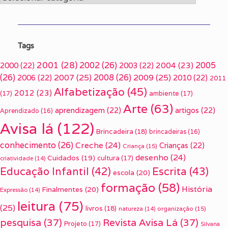
Tags
2001
(28)
2002
(26)
2005
2000
(22)
2003
(22)
2004
(23)
(26)
2007
(25)
2008
(26)
2009
(25)
2006
(22)
2010
(22)
2011
Alfabetização
(45)
2012
(23)
(17)
ambiente
(17)
Arte
(63)
aprendizagem
(22)
artigos
(22)
Aprendizado
(16)
Avisa lá
(122)
Brincadeira
(18)
brincadeiras
(16)
conhecimento
(26)
Creche
(24)
Crianças
(22)
Criança
(15)
desenho
(24)
Cuidados
(19)
cultura
(17)
criatividade
(14)
Escrita
(43)
Educação Infantil
(42)
escola
(20)
formação
(58)
História
Finalmentes
(20)
Expressão
(14)
leitura
(75)
(25)
livros
(18)
organização
(15)
natureza
(14)
pesquisa
(37)
Revista Avisa Lá
(37)
Projeto
(17)
Silvana