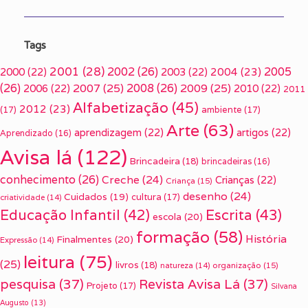
Tags
2001
(28)
2002
(26)
2005
2000
(22)
2003
(22)
2004
(23)
(26)
2007
(25)
2008
(26)
2009
(25)
2006
(22)
2010
(22)
2011
Alfabetização
(45)
2012
(23)
(17)
ambiente
(17)
Arte
(63)
aprendizagem
(22)
artigos
(22)
Aprendizado
(16)
Avisa lá
(122)
Brincadeira
(18)
brincadeiras
(16)
conhecimento
(26)
Creche
(24)
Crianças
(22)
Criança
(15)
desenho
(24)
Cuidados
(19)
cultura
(17)
criatividade
(14)
Escrita
(43)
Educação Infantil
(42)
escola
(20)
formação
(58)
História
Finalmentes
(20)
Expressão
(14)
leitura
(75)
(25)
livros
(18)
organização
(15)
natureza
(14)
pesquisa
(37)
Revista Avisa Lá
(37)
Projeto
(17)
Silvana
Augusto
(13)