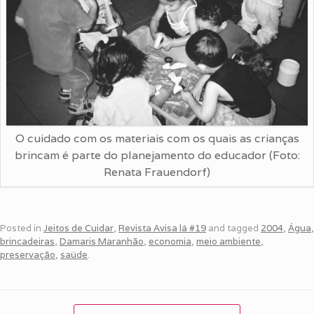
O cuidado com os materiais com os quais as crianças
brincam é parte do planejamento do educador (Foto:
Renata Frauendorf)
Posted in
Jeitos de Cuidar
,
Revista Avisa lá #19
and tagged
2004
,
Água
,
brincadeiras
,
Damaris Maranhão
,
economia
,
meio ambiente
,
preservação
,
saúde
.
Post navigation