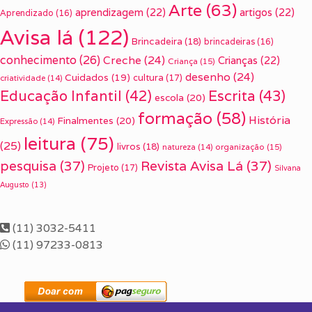
Arte
(63)
aprendizagem
(22)
artigos
(22)
Aprendizado
(16)
Avisa lá
(122)
Brincadeira
(18)
brincadeiras
(16)
conhecimento
(26)
Creche
(24)
Crianças
(22)
Criança
(15)
desenho
(24)
Cuidados
(19)
cultura
(17)
criatividade
(14)
Escrita
(43)
Educação Infantil
(42)
escola
(20)
formação
(58)
História
Finalmentes
(20)
Expressão
(14)
leitura
(75)
(25)
livros
(18)
organização
(15)
natureza
(14)
pesquisa
(37)
Revista Avisa Lá
(37)
Projeto
(17)
Silvana
Augusto
(13)
(11) 3032-5411
(11) 97233-0813