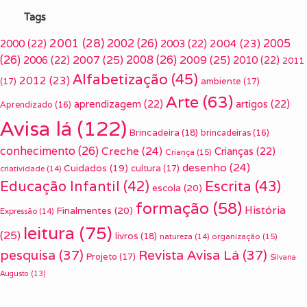
Tags
2001
(28)
2002
(26)
2005
2000
(22)
2003
(22)
2004
(23)
(26)
2007
(25)
2008
(26)
2009
(25)
2006
(22)
2010
(22)
2011
Alfabetização
(45)
2012
(23)
(17)
ambiente
(17)
Arte
(63)
aprendizagem
(22)
artigos
(22)
Aprendizado
(16)
Avisa lá
(122)
Brincadeira
(18)
brincadeiras
(16)
conhecimento
(26)
Creche
(24)
Crianças
(22)
Criança
(15)
desenho
(24)
Cuidados
(19)
cultura
(17)
criatividade
(14)
Escrita
(43)
Educação Infantil
(42)
escola
(20)
formação
(58)
História
Finalmentes
(20)
Expressão
(14)
leitura
(75)
(25)
livros
(18)
organização
(15)
natureza
(14)
pesquisa
(37)
Revista Avisa Lá
(37)
Projeto
(17)
Silvana
Augusto
(13)