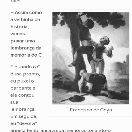
falei:
– Assim como
a velhinha da
história,
vamos
puxar uma
lembrança da
memória do C.
E quando o C.
disse pronto,
eu puxei o
barbante e
ele contou
sua
lembrança.
Francisco de Goya
Em seguida,
eu “devolvi”
aquela lembrança à sua memória, tocando-o