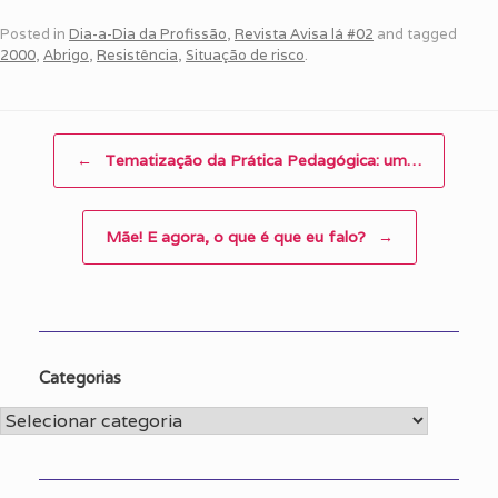
Posted in
Dia-a-Dia da Profissão
,
Revista Avisa lá #02
and tagged
2000
,
Abrigo
,
Resistência
,
Situação de risco
.
Post navigation
←
Tematização da Prática Pedagógica: um…
Mãe! E agora, o que é que eu falo?
→
Categorias
Categorias