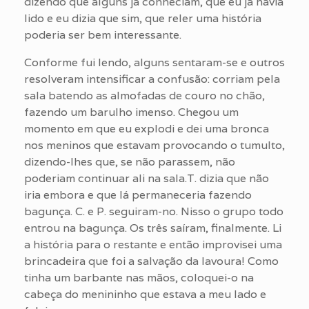
dizendo que alguns já conheciam, que eu já havia
lido e eu dizia que sim, que reler uma história
poderia ser bem interessante.
Conforme fui lendo, alguns sentaram-se e outros
resolveram intensificar a confusão: corriam pela
sala batendo as almofadas de couro no chão,
fazendo um barulho imenso. Chegou um
momento em que eu explodi e dei uma bronca
nos meninos que estavam provocando o tumulto,
dizendo-lhes que, se não parassem, não
poderiam continuar ali na sala.T. dizia que não
iria embora e que lá permaneceria fazendo
bagunça. C. e P. seguiram-no. Nisso o grupo todo
entrou na bagunça. Os três saíram, finalmente. Li
a história para o restante e então improvisei uma
brincadeira que foi a salvação da lavoura! Como
tinha um barbante nas mãos, coloquei-o na
cabeça do menininho que estava a meu lado e