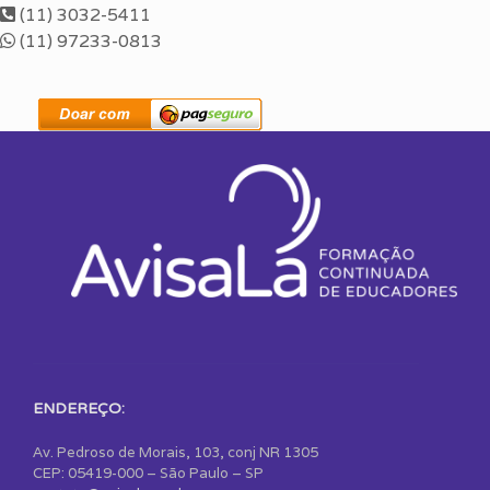
(11) 3032-5411
(11) 97233-0813
ENDEREÇO:
Av. Pedroso de Morais, 103, conj NR 1305
CEP: 05419-000 – São Paulo – SP