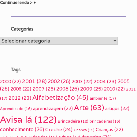
Continue lendo >
Categorias
Categorias
Tags
2001
(28)
2002
(26)
2005
2000
(22)
2003
(22)
2004
(23)
(26)
2007
(25)
2008
(26)
2009
(25)
2006
(22)
2010
(22)
2011
Alfabetização
(45)
2012
(23)
(17)
ambiente
(17)
Arte
(63)
aprendizagem
(22)
artigos
(22)
Aprendizado
(16)
Avisa lá
(122)
Brincadeira
(18)
brincadeiras
(16)
conhecimento
(26)
Creche
(24)
Crianças
(22)
Criança
(15)
desenho
(24)