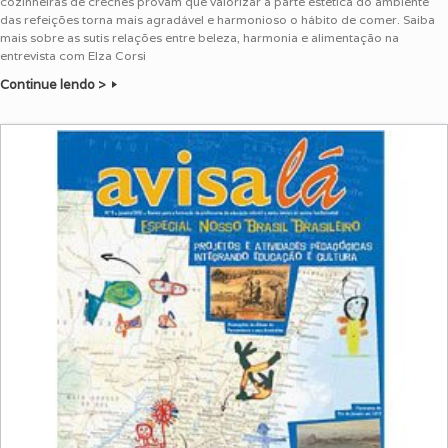
cozinheiras de creches provam que valorizar a parte estética do ambiente
das refeições torna mais agradável e harmonioso o hábito de comer. Saiba
mais sobre as sutis relações entre beleza, harmonia e alimentação na
entrevista com Elza Corsi
Continue lendo >