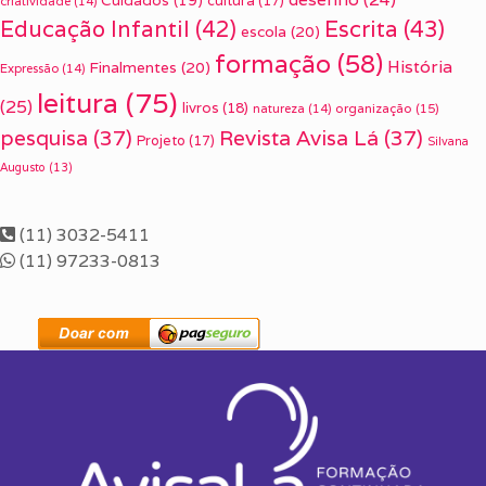
Cuidados
(19)
cultura
(17)
criatividade
(14)
Escrita
(43)
Educação Infantil
(42)
escola
(20)
formação
(58)
História
Finalmentes
(20)
Expressão
(14)
leitura
(75)
(25)
livros
(18)
organização
(15)
natureza
(14)
pesquisa
(37)
Revista Avisa Lá
(37)
Projeto
(17)
Silvana
Augusto
(13)
(11) 3032-5411
(11) 97233-0813