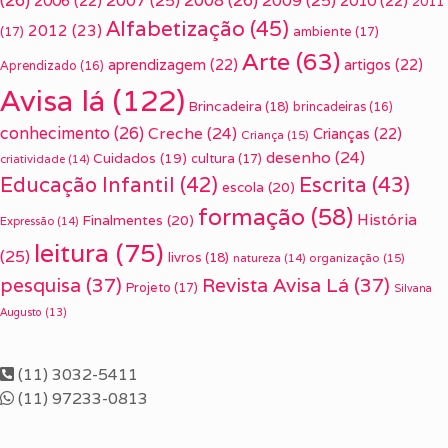
(26)
2007
(25)
2008
(26)
2009
(25)
2006
(22)
2010
(22)
2011
Alfabetização
(45)
2012
(23)
(17)
ambiente
(17)
Arte
(63)
aprendizagem
(22)
artigos
(22)
Aprendizado
(16)
Avisa lá
(122)
Brincadeira
(18)
brincadeiras
(16)
conhecimento
(26)
Creche
(24)
Crianças
(22)
Criança
(15)
desenho
(24)
Cuidados
(19)
cultura
(17)
criatividade
(14)
Escrita
(43)
Educação Infantil
(42)
escola
(20)
formação
(58)
História
Finalmentes
(20)
Expressão
(14)
leitura
(75)
(25)
livros
(18)
organização
(15)
natureza
(14)
pesquisa
(37)
Revista Avisa Lá
(37)
Projeto
(17)
Silvana
Augusto
(13)
(11) 3032-5411
(11) 97233-0813