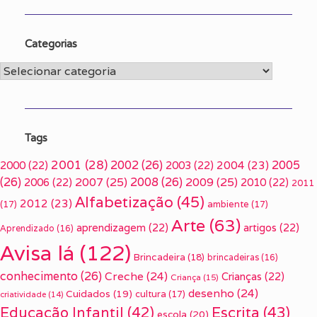
Categorias
Categorias
Tags
2001
(28)
2002
(26)
2005
2000
(22)
2003
(22)
2004
(23)
(26)
2007
(25)
2008
(26)
2009
(25)
2006
(22)
2010
(22)
2011
Alfabetização
(45)
2012
(23)
(17)
ambiente
(17)
Arte
(63)
aprendizagem
(22)
artigos
(22)
Aprendizado
(16)
Avisa lá
(122)
Brincadeira
(18)
brincadeiras
(16)
conhecimento
(26)
Creche
(24)
Crianças
(22)
Criança
(15)
desenho
(24)
Cuidados
(19)
cultura
(17)
criatividade
(14)
Escrita
(43)
Educação Infantil
(42)
escola
(20)