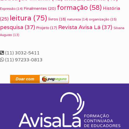
formação
(58)
História
Finalmentes
(20)
Expressão
(14)
leitura
(75)
(25)
livros
(18)
organização
(15)
natureza
(14)
pesquisa
(37)
Revista Avisa Lá
(37)
Projeto
(17)
Silvana
Augusto
(13)
(11) 3032-5411
(11) 97233-0813