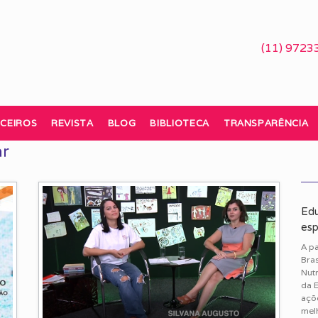
(11) 9723
CEIROS
REVISTA
BLOG
BIBLIOTECA
TRANSPARÊNCIA
ar
Edu
esp
A pa
Bras
Nutr
da 
açõ
melh