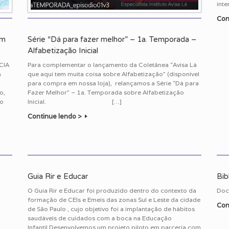
inte
Con
em
Série “Dá para fazer melhor” – 1a. Temporada –
Alfabetização Inicial
CIA
Para complementar o lançamento da Coletânea “Avisa Lá
a
que aqui tem muita coisa sobre Alfabetização” (disponível
para compra em nossa loja), relançamos a Série “Dá para
o,
Fazer Melhor” – 1a. Temporada sobre Alfabetização
so
Inicial. […]
Continue lendo >
Guia Rir e Educar
Bib
O Guia Rir e Educar foi produzido dentro do contexto da
Doc
formação de CEIs e Emeis das zonas Sul e Leste da cidade
Con
de São Paulo , cujo objetivo foi a implantação de hábitos
saudáveis de cuidados com a boca na Educação
Infantil Desenvolvemos um projeto piloto em parceria com