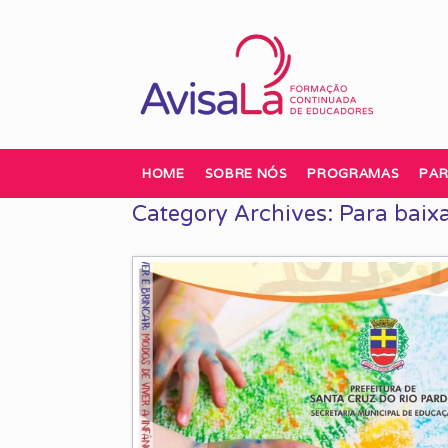
Skip
to
content
HOME
SOBRE NÓS
PROGRAMAS
PAR
Category Archives:
Para baix