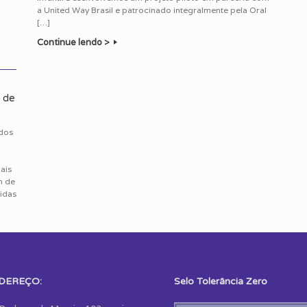
a United Way Brasil e patrocinado integralmente pela Oral
[…]
Continue lendo >
s de
udos
ais
m de
idas
DEREÇO:
Selo Tolerância Zero